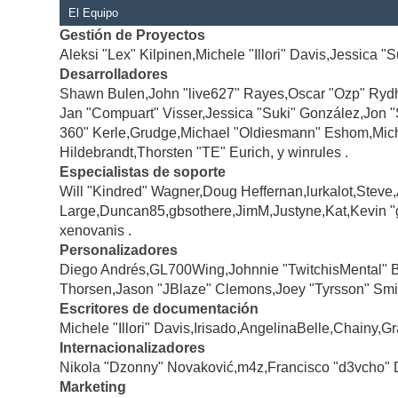
El Equipo
Gestión de Proyectos
Aleksi "Lex" Kilpinen,Michele "Illori" Davis,Jessica "
Desarrolladores
Shawn Bulen,John "live627" Rayes,Oscar "Ozp" Rydh
Jan "Compuart" Visser,Jessica "Suki" González,Jon 
360" Kerle,Grudge,Michael "Oldiesmann" Eshom,Michae
Hildebrandt,Thorsten "TE" Eurich, y winrules .
Especialistas de soporte
Will "Kindred" Wagner,Doug Heffernan,lurkalot,Steve
Large,Duncan85,gbsothere,JimM,Justyne,Kat,Kevin "
xenovanis .
Personalizadores
Diego Andrés,GL700Wing,Johnnie "TwitchisMental" 
Thorsen,Jason "JBlaze" Clemons,Joey "Tyrsson" Smi
Escritores de documentación
Michele "Illori" Davis,Irisado,AngelinaBelle,Chainy
Internacionalizadores
Nikola "Dzonny" Novaković,m4z,Francisco "d3vcho" 
Marketing