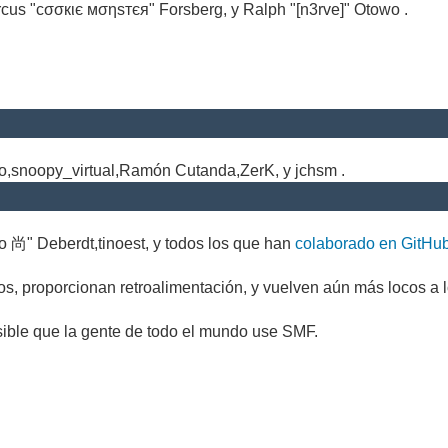
cus "cσσкιє мσηѕтєя" Forsberg, y Ralph "[n3rve]" Otowo .
.
no,snoopy_virtual,Ramón Cutanda,ZerK, y jchsm .
o 尚" Deberdt,tinoest, y todos los que han
colaborado en GitHu
s, proporcionan retroalimentación, y vuelven aún más locos a l
sible que la gente de todo el mundo use SMF.