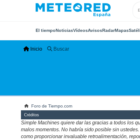
El tiempo
Noticias
Vídeos
Avisos
Radar
Mapas
Satél
Inicio
Buscar
Foro de Tiempo.com
Créditos
Simple Machines quiere dar las gracias a todos los q
malos momentos. No habría sido posible sin ustedes. Es
como proporcionar invaluable retroalimentación, repor