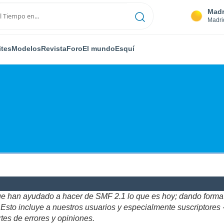
Madr
Madri
ites
Modelos
Revista
Foro
El mundo
Esquí
ue han ayudado a hacer de SMF 2.1 lo que es hoy; dando forma y
to incluye a nuestros usuarios y especialmente suscriptores - gr
tes de errores y opiniones.