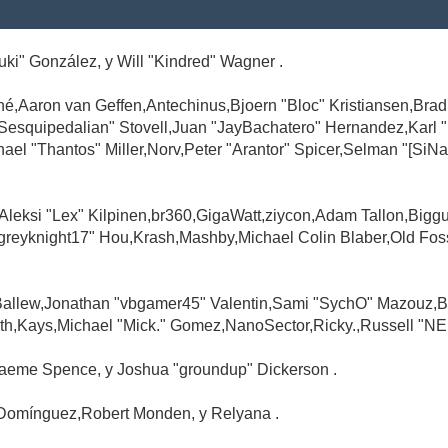
Suki" González, y Will "Kindred" Wagner .
é,Aaron van Geffen,Antechinus,Bjoern "Bloc" Kristiansen,Br
"Sesquipedalian" Stovell,Juan "JayBachatero" Hernandez,Karl
l "Thantos" Miller,Norv,Peter "Arantor" Spicer,Selman "[SiNa
,Aleksi "Lex" Kilpinen,br360,GigaWatt,ziycon,Adam Tallon,Big
greyknight17" Hou,Krash,Mashby,Michael Colin Blaber,Old Fo
Ballew,Jonathan "vbgamer45" Valentin,Sami "SychO" Mazouz,B
th,Kays,Michael "Mick." Gomez,NanoSector,Ricky.,Russell "NE
,Graeme Spence, y Joshua "groundup" Dickerson .
Domínguez,Robert Monden, y Relyana .