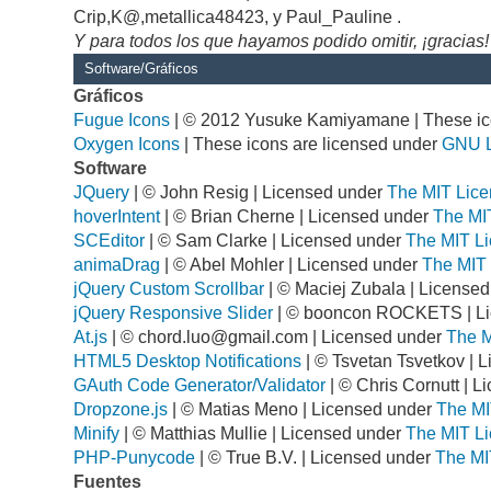
Crip,K@,metallica48423, y Paul_Pauline .
Y para todos los que hayamos podido omitir, ¡gracias!
Software/Gráficos
Gráficos
Fugue Icons
| © 2012 Yusuke Kamiyamane | These ico
Oxygen Icons
| These icons are licensed under
GNU 
Software
JQuery
| © John Resig | Licensed under
The MIT Lice
hoverIntent
| © Brian Cherne | Licensed under
The MI
SCEditor
| © Sam Clarke | Licensed under
The MIT Li
animaDrag
| © Abel Mohler | Licensed under
The MIT 
jQuery Custom Scrollbar
| © Maciej Zubala | License
jQuery Responsive Slider
| © booncon ROCKETS | L
At.js
| ©
chord.luo@gmail.com
| Licensed under
The M
HTML5 Desktop Notifications
| © Tsvetan Tsvetkov | 
GAuth Code Generator/Validator
| © Chris Cornutt | 
Dropzone.js
| © Matias Meno | Licensed under
The MI
Minify
| © Matthias Mullie | Licensed under
The MIT Li
PHP-Punycode
| © True B.V. | Licensed under
The MI
Fuentes