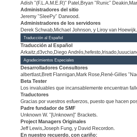
Adish "(F.L.A.M.E.R)" Patel,Bryan "Runic" Deakin,Mar
Administradores del sitio
Jeremy "SleePy" Darwood.
Administradores de los servidores
Derek Schwab,Michael Johnson, y Liroy van Hoewijk
Traducción al Español
Traducción al Español
Arkaitz,d3vcho,Diego Andrés,hefesto,Irisado,luuucia
Agradecimientos Especiales
Desarrolladores Consultores
albertlast,Brett Flannigan,Mark Rose,René-Gilles "Na
Beta Tester
Los invaluables que incansablemente encuentran fallo
Traductores
Gracias por vuestros esfuerzos, puesto que hacen po
Padre fundador de SMF
Unknown W. "[Unknown]" Brackets.
Project Managers Originales
Jeff Lewis,Joseph Fung, y David Recordon.
En nuestro recuerdo, con cariño: