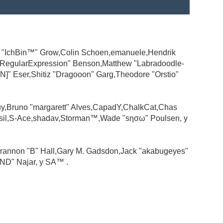
ad "IchBin™" Grow,Colin Schoen,emanuele,Hendrik
 "RegularExpression" Benson,Matthew "Labradoodle-
N]" Eser,Shitiz "Dragooon" Garg,Theodore "Orstio"
guy,Bruno "margarett" Alves,CapadY,ChalkCat,Chas
ssil,S-Ace,shadav,Storman™,Wade "sησω" Poulsen, y
rannon "B" Hall,Gary M. Gadsdon,Jack "akabugeyes"
ND" Najar, y SA™ .