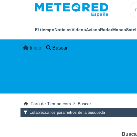
El tiempo
Noticias
Vídeos
Avisos
Radar
Mapas
Satél
Inicio
Buscar
Foro de Tiempo.com
Buscar
Establezca los parámetros de la búsqueda
Buscar