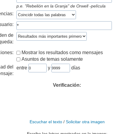
p.e.
"Rebelión en la Granja" de Orwell -película
ncias:
suario:
den de
queda:
iones:
Mostrar los resultados como mensajes
Asuntos de temas solamente
ad del
entre
y
días
nsaje:
Verificación:
Escuchar el texto
/
Solicitar otra imagen
Escribe las letras mostradas en la imagen: