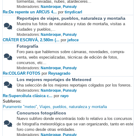
tormentas, nevadas, nubes, atardeceres...
Moderadores:
Nambroque
,
Punsuly
Re:De repente un ARCUS 4...
por
tinydicarl
Reportajes de viajes, pueblos, naturaleza y montaña
Muestra tus fotos de naturaleza y rutas de montaña, visitas a
ciudades y pueblos,...
Moderadores:
Nambroque
,
Punsuly
CRÁTER ESCRIVÁ, 2.580m (...
por
jefoce
Fotografía
Foro para que hablemos sobre cámaras, novedades, compra-
venta, webs especializadas, técnicas de edición de fotos,
concursos, etc...
Moderadores:
Nambroque
,
Punsuly
Re:COLGAR FOTOS
por
Reysagrado
Los mejores reportajes de Meteored
Una selección de los mejores reportajes colgados por los foreros.
Moderadores:
Nambroque
,
Punsuly
Re:Supercélula clásica c...
por
rayo
Subforos
Puramente "meteo"
Viajes, pueblos, naturaleza y montaña
Concursos fotográficos
Nuevo subforo donde encontrarás todo lo relativo a los concursos
de fotografía meteorológica que se van organizando, tanto en este
foro como desde otras entidades.
Moderadores:
Nambroque
,
Punsuly