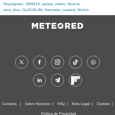
Reysagrado
,
180961X
,
saritaa_meteo
,
Alcarria
seca
,
jfran
,
GLACIALJM
,
Harmatán
,
zealand
,
Morfus
Contacto
Sobre Nosotros
FAQ
Nota Legal
Cookies
Política de Privacidad