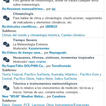
Foro general de meteorología, donde se tratará cualquier tema
sobre meteorología.
Re:Resumen mensual/trime...
por
ipj
Climatología
Para hablar de clima y climatología: clasificaciones, seguimiento
de indicadores y elementos climáticos, etc
Re:Articulos científicos...
por
180961X
Subforos
Climas del mundo y climatología histórica
Cambio climático
Tiempo Severo
La Meteorología Extrema
Moderador:
Kazatormentas
Re:Vídeos de tiempo seve...
por
Reysagrado
Huracanes, tifones, ciclones, tormentas tropicales
Moderador:
rayo_cruces
Re:SuperTifón DOLPHIN Ca...
por
Torrelloviedo
Subforos
Teoría Tropical
Pacífico SurOeste
Australia
Atlántico
Pacífico Este y
Central
Pacífico Oeste
Índico Norte
Índico SurOeste
Técnica e instrumentos meteorológicos
Todo lo relativo a los instrumentos de medición, técnicas y
trucos, formas de uso, compra-venta, consejos...
New "WS40" Weather Websi...
por
Cavaliere
Subforos
Davis
Oregon
PCE
Lacrosse
Otros Instrumentos/Estaciones