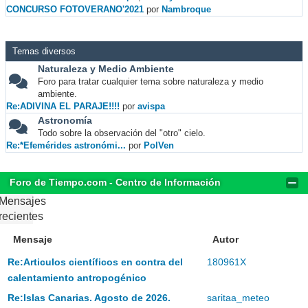
CONCURSO FOTOVERANO'2021
por
Nambroque
Temas diversos
Naturaleza y Medio Ambiente
Foro para tratar cualquier tema sobre naturaleza y medio
ambiente.
Re:ADIVINA EL PARAJE!!!!
por
avispa
Astronomía
Todo sobre la observación del "otro" cielo.
Re:*Efemérides astronómi...
por
PolVen
Foro de Tiempo.com - Centro de Información
Mensajes
recientes
Mensaje
Autor
Re:Articulos científicos en contra del
180961X
calentamiento antropogénico
Re:Islas Canarias. Agosto de 2026.
saritaa_meteo