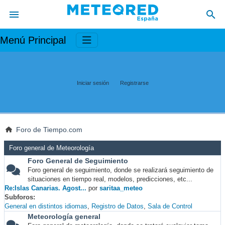
Menú Principal
Iniciar sesión
Registrarse
Foro de Tiempo.com
Foro general de Meteorología
Foro General de Seguimiento
Foro general de seguimiento, donde se realizará seguimiento de
situaciones en tiempo real, modelos, predicciones, etc...
Re:Islas Canarias. Agost...
por
saritaa_meteo
Subforos
General en distintos idiomas
Registro de Datos
Sala de Control
Meteorología general