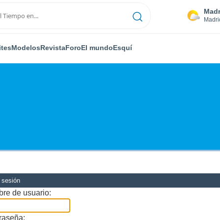
Madr
Madri
ites
Modelos
Revista
Foro
El mundo
Esquí
r sesión
re de usuario:
raseña: