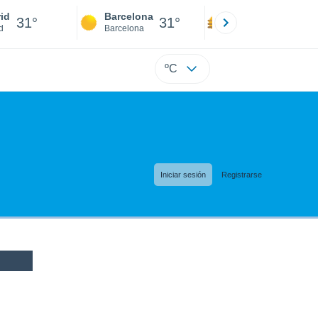
id
Barcelona
Sevilla
31°
31°
32°
d
Barcelona
Sevilla
ºC
Iniciar sesión
Registrarse