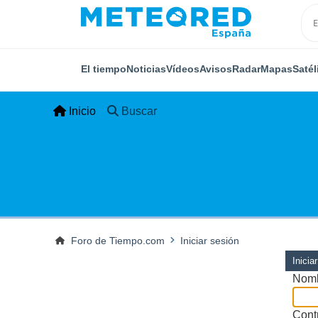
El tiempo
Noticias
Vídeos
Avisos
Radar
Mapas
Satél
Inicio
Buscar
Foro de Tiempo.com
Iniciar sesión
Inicia
Nomb
Cont