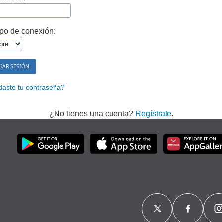
po de conexión:
daste tu contraseña?
¿No tienes una cuenta?
Regístrate
.