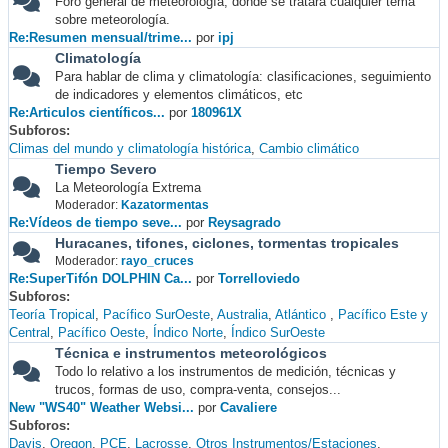
Foro general de meteorología, donde se tratará cualquier tema
sobre meteorología.
Re:Resumen mensual/trime...
por
ipj
Climatología
Para hablar de clima y climatología: clasificaciones, seguimiento
de indicadores y elementos climáticos, etc
Re:Articulos científicos...
por
180961X
Subforos
Climas del mundo y climatología histórica
Cambio climático
Tiempo Severo
La Meteorología Extrema
Moderador:
Kazatormentas
Re:Vídeos de tiempo seve...
por
Reysagrado
Huracanes, tifones, ciclones, tormentas tropicales
Moderador:
rayo_cruces
Re:SuperTifón DOLPHIN Ca...
por
Torrelloviedo
Subforos
Teoría Tropical
Pacífico SurOeste
Australia
Atlántico
Pacífico Este y
Central
Pacífico Oeste
Índico Norte
Índico SurOeste
Técnica e instrumentos meteorológicos
Todo lo relativo a los instrumentos de medición, técnicas y
trucos, formas de uso, compra-venta, consejos...
New "WS40" Weather Websi...
por
Cavaliere
Subforos
Davis
Oregon
PCE
Lacrosse
Otros Instrumentos/Estaciones