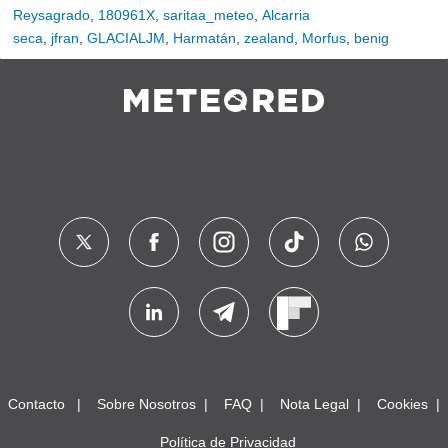
Reysagrado
,
180961X
,
saritaa_meteo
,
Alcarria
seca
,
jfran
,
GLACIALJM
,
Harmatán
,
zealand
,
Morfus
,
benig
Contacto
Sobre Nosotros
FAQ
Nota Legal
Cookies
Política de Privacidad