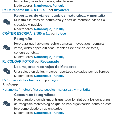
tormentas, nevadas, nubes, atardeceres...
Moderadores:
Nambroque
,
Punsuly
Re:De repente un ARCUS 4...
por
tinydicarl
Reportajes de viajes, pueblos, naturaleza y montaña
Muestra tus fotos de naturaleza y rutas de montaña, visitas a
ciudades y pueblos,...
Moderadores:
Nambroque
,
Punsuly
CRÁTER ESCRIVÁ, 2.580m (...
por
jefoce
Fotografía
Foro para que hablemos sobre cámaras, novedades, compra-
venta, webs especializadas, técnicas de edición de fotos,
concursos, etc...
Moderadores:
Nambroque
,
Punsuly
Re:COLGAR FOTOS
por
Reysagrado
Los mejores reportajes de Meteored
Una selección de los mejores reportajes colgados por los foreros.
Moderadores:
Nambroque
,
Punsuly
Re:Supercélula clásica c...
por
rayo
Subforos
Puramente "meteo"
Viajes, pueblos, naturaleza y montaña
Concursos fotográficos
Nuevo subforo donde encontrarás todo lo relativo a los concursos
de fotografía meteorológica que se van organizando, tanto en este
foro como desde otras entidades.
Moderadores:
Nambroque
,
Punsuly