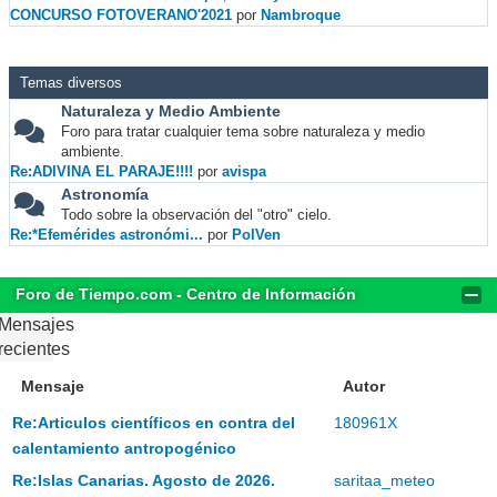
CONCURSO FOTOVERANO'2021
por
Nambroque
Temas diversos
Naturaleza y Medio Ambiente
Foro para tratar cualquier tema sobre naturaleza y medio
ambiente.
Re:ADIVINA EL PARAJE!!!!
por
avispa
Astronomía
Todo sobre la observación del "otro" cielo.
Re:*Efemérides astronómi...
por
PolVen
Foro de Tiempo.com - Centro de Información
Mensajes
recientes
Mensaje
Autor
Re:Articulos científicos en contra del
180961X
calentamiento antropogénico
Re:Islas Canarias. Agosto de 2026.
saritaa_meteo