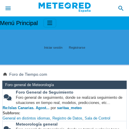
Menú Principal
Iniciar sesión
Registrarse
Foro de Tiempo.com
Foro general de Meteorología
Foro General de Seguimiento
Foro general de seguimiento, donde se realizará seguimiento de
situaciones en tiempo real, modelos, predicciones, etc...
Re:Islas Canarias. Agost...
por
saritaa_meteo
Subforos
General en distintos idiomas
Registro de Datos
Sala de Control
Meteorología general