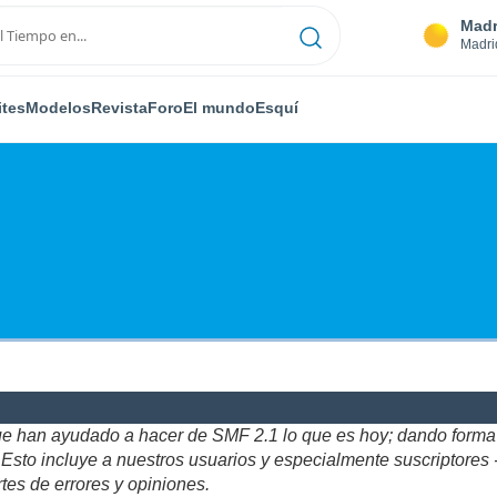
Madr
Madri
ites
Modelos
Revista
Foro
El mundo
Esquí
ue han ayudado a hacer de SMF 2.1 lo que es hoy; dando forma y
to incluye a nuestros usuarios y especialmente suscriptores - gr
tes de errores y opiniones.