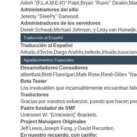
Adish "(F.L.A.M.E.R)" Patel,Bryan "Runic" Deakin,Mar
Administradores del sitio
Jeremy "SleePy" Darwood.
Administradores de los servidores
Derek Schwab,Michael Johnson, y Liroy van Hoewijk
Traducción al Español
Traducción al Español
Arkaitz,d3vcho,Diego Andrés,hefesto,Irisado,luuucia
Agradecimientos Especiales
Desarrolladores Consultores
albertlast,Brett Flannigan,Mark Rose,René-Gilles "Na
Beta Tester
Los invaluables que incansablemente encuentran fallo
Traductores
Gracias por vuestros esfuerzos, puesto que hacen po
Padre fundador de SMF
Unknown W. "[Unknown]" Brackets.
Project Managers Originales
Jeff Lewis,Joseph Fung, y David Recordon.
En nuestro recuerdo, con cariño: