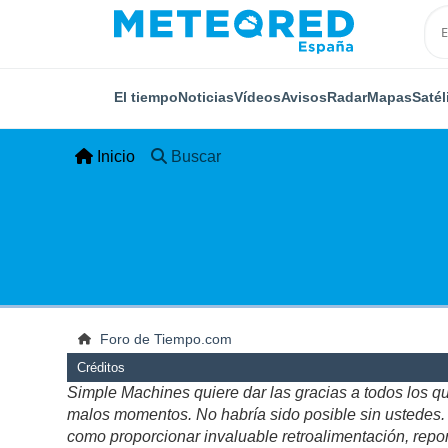
El tiempo
Noticias
Vídeos
Avisos
Radar
Mapas
Satél
Inicio
Buscar
Foro de Tiempo.com
Créditos
Simple Machines quiere dar las gracias a todos los q
malos momentos. No habría sido posible sin ustedes. Es
como proporcionar invaluable retroalimentación, repor