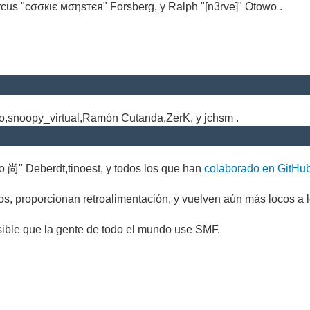
cus "cσσкιє мσηѕтєя" Forsberg, y Ralph "[n3rve]" Otowo .
.
no,snoopy_virtual,Ramón Cutanda,ZerK, y jchsm .
o 尚" Deberdt,tinoest, y todos los que han
colaborado en GitHu
s, proporcionan retroalimentación, y vuelven aún más locos a l
sible que la gente de todo el mundo use SMF.