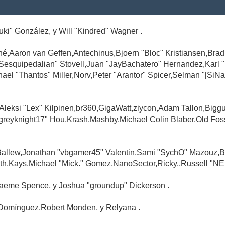
Suki" González, y Will "Kindred" Wagner .
é,Aaron van Geffen,Antechinus,Bjoern "Bloc" Kristiansen,Br
"Sesquipedalian" Stovell,Juan "JayBachatero" Hernandez,Karl
l "Thantos" Miller,Norv,Peter "Arantor" Spicer,Selman "[SiNa
,Aleksi "Lex" Kilpinen,br360,GigaWatt,ziycon,Adam Tallon,Big
greyknight17" Hou,Krash,Mashby,Michael Colin Blaber,Old Fo
Ballew,Jonathan "vbgamer45" Valentin,Sami "SychO" Mazouz,B
th,Kays,Michael "Mick." Gomez,NanoSector,Ricky.,Russell "NE
,Graeme Spence, y Joshua "groundup" Dickerson .
Domínguez,Robert Monden, y Relyana .