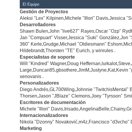
El Equipo
Gestión de Proyectos
Aleksi "Lex" Kilpinen,Michele "Illori" Davis,Jessica "
Desarrolladores
Shawn Bulen,John "live627" Rayes,Oscar "Ozp" Rydh
Jan "Compuart" Visser,Jessica "Suki" González,Jon 
360" Kerle,Grudge,Michael "Oldiesmann" Eshom,Michae
Hildebrandt,Thorsten "TE" Eurich, y winrules .
Especialistas de soporte
Will "Kindred" Wagner,Doug Heffernan,lurkalot,Steve
Large,Duncan85,gbsothere,JimM,Justyne,Kat,Kevin "
xenovanis .
Personalizadores
Diego Andrés,GL700Wing,Johnnie "TwitchisMental" 
Thorsen,Jason "JBlaze" Clemons,Joey "Tyrsson" Smi
Escritores de documentación
Michele "Illori" Davis,Irisado,AngelinaBelle,Chainy
Internacionalizadores
Nikola "Dzonny" Novaković,m4z,Francisco "d3vcho" 
Marketing