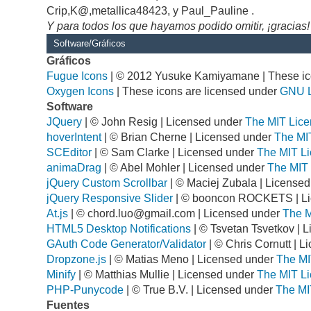
Crip,K@,metallica48423, y Paul_Pauline .
Y para todos los que hayamos podido omitir, ¡gracias!
Software/Gráficos
Gráficos
Fugue Icons
| © 2012 Yusuke Kamiyamane | These ico
Oxygen Icons
| These icons are licensed under
GNU 
Software
JQuery
| © John Resig | Licensed under
The MIT Lice
hoverIntent
| © Brian Cherne | Licensed under
The MI
SCEditor
| © Sam Clarke | Licensed under
The MIT Li
animaDrag
| © Abel Mohler | Licensed under
The MIT 
jQuery Custom Scrollbar
| © Maciej Zubala | License
jQuery Responsive Slider
| © booncon ROCKETS | L
At.js
| ©
chord.luo@gmail.com
| Licensed under
The M
HTML5 Desktop Notifications
| © Tsvetan Tsvetkov | 
GAuth Code Generator/Validator
| © Chris Cornutt | 
Dropzone.js
| © Matias Meno | Licensed under
The MI
Minify
| © Matthias Mullie | Licensed under
The MIT Li
PHP-Punycode
| © True B.V. | Licensed under
The MI
Fuentes