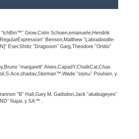
ad "IchBin™" Grow,Colin Schoen,emanuele,Hendrik
 "RegularExpression" Benson,Matthew "Labradoodle-
N]" Eser,Shitiz "Dragooon" Garg,Theodore "Orstio"
guy,Bruno "margarett" Alves,CapadY,ChalkCat,Chas
ssil,S-Ace,shadav,Storman™,Wade "sησω" Poulsen, y
rannon "B" Hall,Gary M. Gadsdon,Jack "akabugeyes"
ND" Najar, y SA™ .