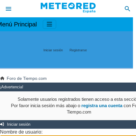
enú Principal
Iniciar sesión
Registrarse
Foro de Tiempo.com
¡Advertencia!
Solamente usuarios registrados tienen acceso a esta secci
Por favor inicia sesión más abajo o
registra una cuenta
con Fo
Tiempo.com
Iniciar sesión
Nombre de usuario: