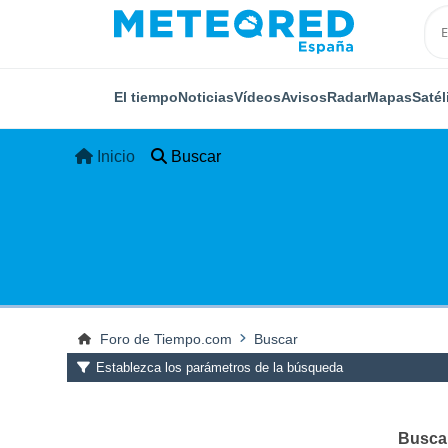
El tiempo
Noticias
Vídeos
Avisos
Radar
Mapas
Satél
Inicio
Buscar
Foro de Tiempo.com
Buscar
Establezca los parámetros de la búsqueda
Buscar