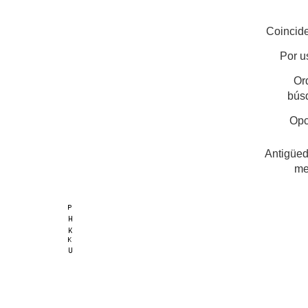
Coincide
Por u
Or
bús
Opc
Antigüed
me