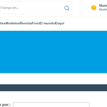
Madr
Madri
ites
Modelos
Revista
Foro
El mundo
Esquí
 por::