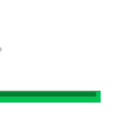
:
:
):