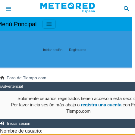
enú Principal
Iniciar sesión
Registrarse
Foro de Tiempo.com
¡Advertencia!
Solamente usuarios registrados tienen acceso a esta secci
Por favor inicia sesión más abajo o
registra una cuenta
con Fo
Tiempo.com
Iniciar sesión
Nombre de usuario: