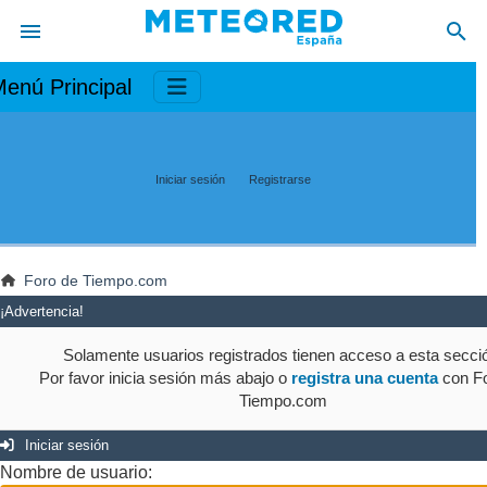
enú Principal
Iniciar sesión
Registrarse
Foro de Tiempo.com
¡Advertencia!
Solamente usuarios registrados tienen acceso a esta secci
Por favor inicia sesión más abajo o
registra una cuenta
con Fo
Tiempo.com
Iniciar sesión
Nombre de usuario: