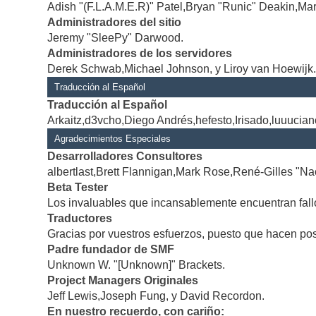
Adish "(F.L.A.M.E.R)" Patel,Bryan "Runic" Deakin,Mar
Administradores del sitio
Jeremy "SleePy" Darwood.
Administradores de los servidores
Derek Schwab,Michael Johnson, y Liroy van Hoewijk
Traducción al Español
Traducción al Español
Arkaitz,d3vcho,Diego Andrés,hefesto,Irisado,luuucia
Agradecimientos Especiales
Desarrolladores Consultores
albertlast,Brett Flannigan,Mark Rose,René-Gilles "Na
Beta Tester
Los invaluables que incansablemente encuentran fallo
Traductores
Gracias por vuestros esfuerzos, puesto que hacen po
Padre fundador de SMF
Unknown W. "[Unknown]" Brackets.
Project Managers Originales
Jeff Lewis,Joseph Fung, y David Recordon.
En nuestro recuerdo, con cariño: