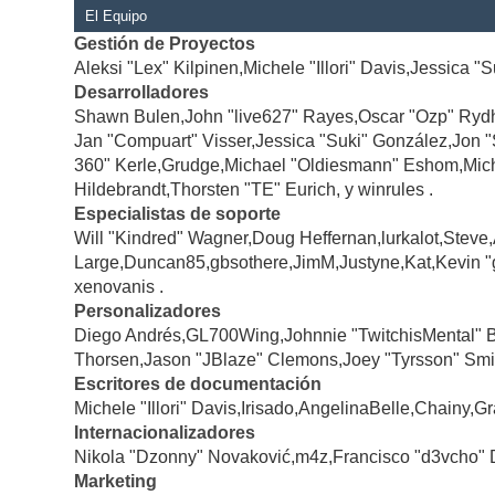
El Equipo
Gestión de Proyectos
Aleksi "Lex" Kilpinen,Michele "Illori" Davis,Jessica "
Desarrolladores
Shawn Bulen,John "live627" Rayes,Oscar "Ozp" Rydh
Jan "Compuart" Visser,Jessica "Suki" González,Jon 
360" Kerle,Grudge,Michael "Oldiesmann" Eshom,Michae
Hildebrandt,Thorsten "TE" Eurich, y winrules .
Especialistas de soporte
Will "Kindred" Wagner,Doug Heffernan,lurkalot,Steve
Large,Duncan85,gbsothere,JimM,Justyne,Kat,Kevin "
xenovanis .
Personalizadores
Diego Andrés,GL700Wing,Johnnie "TwitchisMental" 
Thorsen,Jason "JBlaze" Clemons,Joey "Tyrsson" Smi
Escritores de documentación
Michele "Illori" Davis,Irisado,AngelinaBelle,Chainy
Internacionalizadores
Nikola "Dzonny" Novaković,m4z,Francisco "d3vcho" 
Marketing