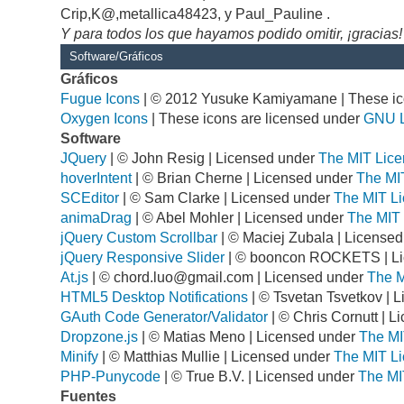
Crip,K@,metallica48423, y Paul_Pauline .
Y para todos los que hayamos podido omitir, ¡gracias!
Software/Gráficos
Gráficos
Fugue Icons
| © 2012 Yusuke Kamiyamane | These ico
Oxygen Icons
| These icons are licensed under
GNU 
Software
JQuery
| © John Resig | Licensed under
The MIT Lice
hoverIntent
| © Brian Cherne | Licensed under
The MI
SCEditor
| © Sam Clarke | Licensed under
The MIT Li
animaDrag
| © Abel Mohler | Licensed under
The MIT 
jQuery Custom Scrollbar
| © Maciej Zubala | License
jQuery Responsive Slider
| © booncon ROCKETS | L
At.js
| ©
chord.luo@gmail.com
| Licensed under
The M
HTML5 Desktop Notifications
| © Tsvetan Tsvetkov | 
GAuth Code Generator/Validator
| © Chris Cornutt | 
Dropzone.js
| © Matias Meno | Licensed under
The MI
Minify
| © Matthias Mullie | Licensed under
The MIT Li
PHP-Punycode
| © True B.V. | Licensed under
The MI
Fuentes