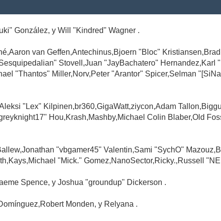
Suki" González, y Will "Kindred" Wagner .
é,Aaron van Geffen,Antechinus,Bjoern "Bloc" Kristiansen,Br
"Sesquipedalian" Stovell,Juan "JayBachatero" Hernandez,Karl
l "Thantos" Miller,Norv,Peter "Arantor" Spicer,Selman "[SiNa
,Aleksi "Lex" Kilpinen,br360,GigaWatt,ziycon,Adam Tallon,Big
greyknight17" Hou,Krash,Mashby,Michael Colin Blaber,Old Fo
Ballew,Jonathan "vbgamer45" Valentin,Sami "SychO" Mazouz,B
th,Kays,Michael "Mick." Gomez,NanoSector,Ricky.,Russell "NE
,Graeme Spence, y Joshua "groundup" Dickerson .
Domínguez,Robert Monden, y Relyana .