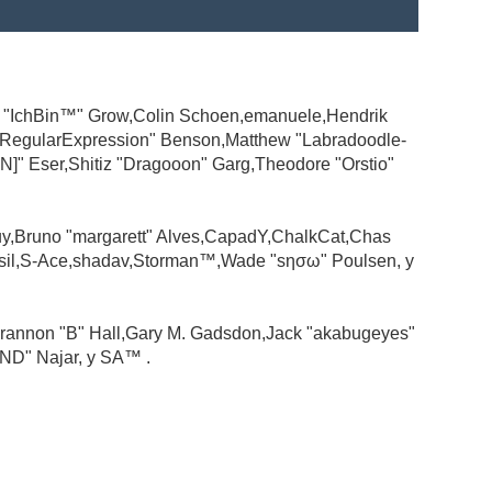
ad "IchBin™" Grow,Colin Schoen,emanuele,Hendrik
 "RegularExpression" Benson,Matthew "Labradoodle-
N]" Eser,Shitiz "Dragooon" Garg,Theodore "Orstio"
guy,Bruno "margarett" Alves,CapadY,ChalkCat,Chas
ssil,S-Ace,shadav,Storman™,Wade "sησω" Poulsen, y
rannon "B" Hall,Gary M. Gadsdon,Jack "akabugeyes"
ND" Najar, y SA™ .