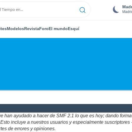
Madr
Madri
ites
Modelos
Revista
Foro
El mundo
Esquí
ue han ayudado a hacer de SMF 2.1 lo que es hoy; dando forma y
to incluye a nuestros usuarios y especialmente suscriptores - gr
tes de errores y opiniones.