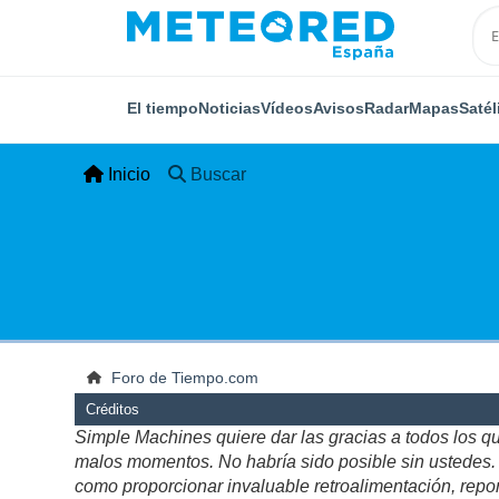
El tiempo
Noticias
Vídeos
Avisos
Radar
Mapas
Satél
Inicio
Buscar
Foro de Tiempo.com
Créditos
Simple Machines quiere dar las gracias a todos los q
malos momentos. No habría sido posible sin ustedes. Es
como proporcionar invaluable retroalimentación, repor