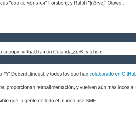
cus "cσσкιє мσηѕтєя" Forsberg, y Ralph "[n3rve]" Otowo .
.
no,snoopy_virtual,Ramón Cutanda,ZerK, y jchsm .
o 尚" Deberdt,tinoest, y todos los que han
colaborado en GitHu
s, proporcionan retroalimentación, y vuelven aún más locos a l
sible que la gente de todo el mundo use SMF.