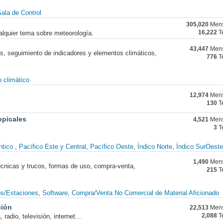
ala de Control
305,020
Mens
alquier tema sobre meteorología.
16,222
T
43,447
Mens
nes, seguimiento de indicadores y elementos climáticos,
776
T
 climático
12,974
Mens
130
T
opicales
4,521
Mens
3
T
ntico
Pacífico Este y Central
Pacífico Oeste
Índico Norte
Índico SurOeste
1,490
Mens
técnicas y trucos, formas de uso, compra-venta,
215
T
os/Estaciones
Software
Compra/Venta No Comercial de Material Aficionado
ción
22,513
Mens
radio, televisión, internet...
2,088
T