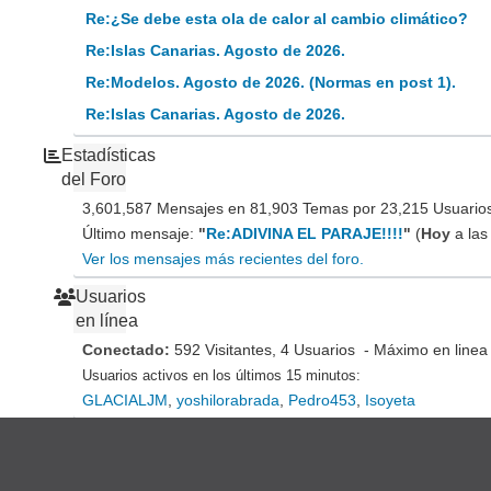
Re:¿Se debe esta ola de calor al cambio climático?
Re:Islas Canarias. Agosto de 2026.
Re:Modelos. Agosto de 2026. (Normas en post 1).
Re:Islas Canarias. Agosto de 2026.
Estadísticas
del Foro
3,601,587 Mensajes en 81,903 Temas por 23,215 Usuarios 
Último mensaje:
"
Re:ADIVINA EL PARAJE!!!!
"
(
Hoy
a las
Ver los mensajes más recientes del foro.
Usuarios
en línea
Conectado:
592 Visitantes, 4 Usuarios - Máximo en linea
Usuarios activos en los últimos 15 minutos:
GLACIALJM
,
yoshilorabrada
,
Pedro453
,
Isoyeta