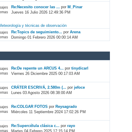
Re:Necesito conocer las ...
por
M_Pinar
ajes
Jueves 16 Julio 2026 12:49:36 PM
emas
Meteorología y técnicas de observación
Re:Topics de seguimiento...
por
Arena
ajes
Domingo 01 Febrero 2026 00:00:14 AM
emas
Re:De repente un ARCUS 4...
por
tinydicarl
ajes
Viernes 26 Diciembre 2025 00:17:03 AM
emas
CRÁTER ESCRIVÁ, 2.580m (...
por
jefoce
ajes
Lunes 03 Agosto 2026 08:38:00 AM
emas
Re:COLGAR FOTOS
por
Reysagrado
ajes
Miércoles 11 Septiembre 2024 17:02:26 PM
emas
Re:Supercélula clásica c...
por
rayo
ajes
Martes 04 Febrero 2025 17:15:14 PM
emas