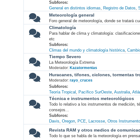
Subforos
General en distintos idiomas
Registro de Datos
S
Meteorología general
Foro general de meteorología, donde se tratará cu
Climatología
Para hablar de clima y climatología: clasificacio
etc
Subforos
Climas del mundo y climatología histórica
Cambio
Tiempo Severo
La Meteorología Extrema
Moderador:
Kazatormentas
Huracanes, tifones, ciclones, tormentas tr
Moderador:
rayo_cruces
Subforos
Teoría Tropical
Pacífico SurOeste
Australia
Atlá
Técnica e instrumentos meteorológicos
Todo lo relativo a los instrumentos de medición, 
consejos...
Subforos
Davis
Oregon
PCE
Lacrosse
Otros Instrument
Revista RAM y otros medios de comunica
Todo lo que se habla de la meteorología en prensa, 