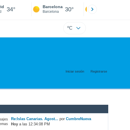
id
Barcelona
Sevilla
34°
30°
36°
d
Barcelona
Sevilla
ºC
Iniciar sesión
Registrarse
Re:Islas Canarias. Agost...
por
CumbreNueva
ajes
Hoy
a las 12:34:08 PM
emas