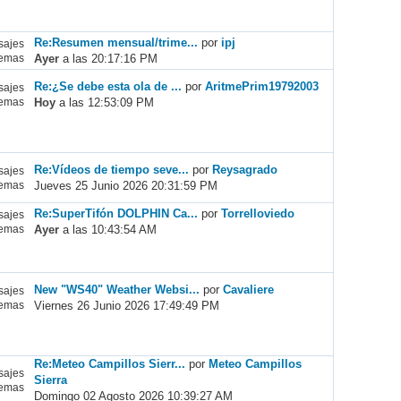
Re:Resumen mensual/trime...
por
ipj
ajes
Ayer
a las 20:17:16 PM
emas
Re:¿Se debe esta ola de ...
por
AritmePrim19792003
ajes
Hoy
a las 12:53:09 PM
emas
Re:Vídeos de tiempo seve...
por
Reysagrado
ajes
Jueves 25 Junio 2026 20:31:59 PM
emas
Re:SuperTifón DOLPHIN Ca...
por
Torrelloviedo
ajes
Ayer
a las 10:43:54 AM
emas
New "WS40" Weather Websi...
por
Cavaliere
ajes
Viernes 26 Junio 2026 17:49:49 PM
emas
Re:Meteo Campillos Sierr...
por
Meteo Campillos
ajes
Sierra
emas
Domingo 02 Agosto 2026 10:39:27 AM