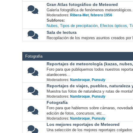
Gran Atlas fotográfico de Meteored
Galería fotográfica de fenómenos meteorológicos.
Moderadores:
Ribera-Met
,
febrero 1956
Subforos
Nubes
Tipos de precipitación
Efectos ópticos
T
Sala de lectura
Recopilación de los mejores asuntos creados por l
Fotografia
Reportajes de meteorología (kazas, nubes, 
Foro para que publiquemos todos nuestros report
atardeceres...
Moderadores:
Nambroque
,
Punsuly
Reportajes de viajes, pueblos, naturaleza
Muestra tus fotos de naturaleza y rutas de montañ
Moderadores:
Nambroque
,
Punsuly
Fotografía
Foro para que hablemos sobre cámaras, novedade
edición de fotos, concursos, etc...
Moderadores:
Nambroque
,
Punsuly
Los mejores reportajes de Meteored
Una selección de los mejores reportajes colgados 