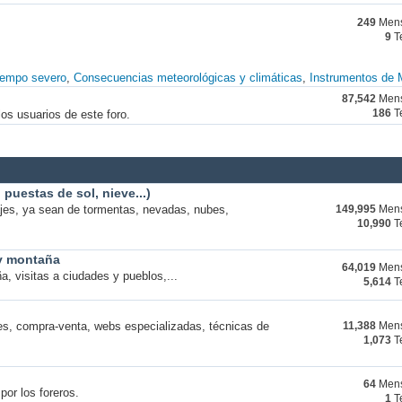
249
Mens
9
T
iempo severo
Consecuencias meteorológicas y climáticas
Instrumentos de 
87,542
Mens
os usuarios de este foro.
186
T
puestas de sol, nieve...)
ajes, ya sean de tormentas, nevadas, nubes,
149,995
Mens
10,990
T
 y montaña
64,019
Mens
a, visitas a ciudades y pueblos,...
5,614
T
s, compra-venta, webs especializadas, técnicas de
11,388
Mens
1,073
T
64
Mens
por los foreros.
1
T