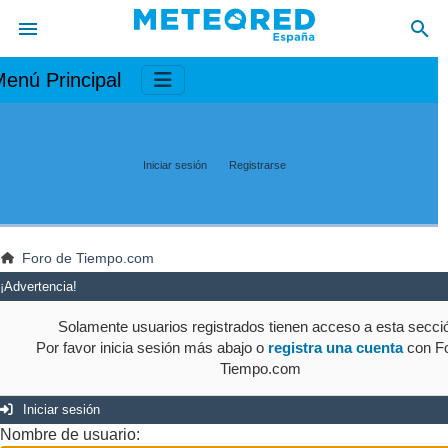
enú Principal
Iniciar sesión
Registrarse
Foro de Tiempo.com
¡Advertencia!
Solamente usuarios registrados tienen acceso a esta secci
Por favor inicia sesión más abajo o
registra una cuenta
con Fo
Tiempo.com
Iniciar sesión
Nombre de usuario: