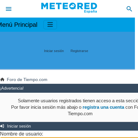
enú Principal
Iniciar sesión
Registrarse
Foro de Tiempo.com
¡Advertencia!
Solamente usuarios registrados tienen acceso a esta secci
Por favor inicia sesión más abajo o
registra una cuenta
con Fo
Tiempo.com
Iniciar sesión
Nombre de usuario: