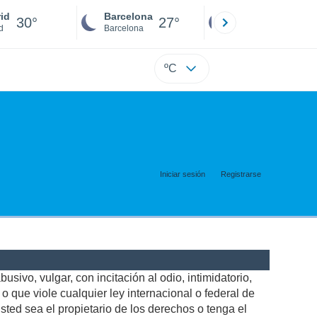
id
Barcelona
Sevilla
30°
27°
27°
d
Barcelona
Sevilla
ºC
Iniciar sesión
Registrarse
usivo, vulgar, con incitación al odio, intimidatorio,
 que viole cualquier ley internacional o federal de
ted sea el propietario de los derechos o tenga el