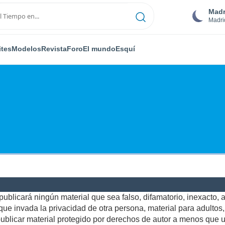
Madr
Madri
ites
Modelos
Revista
Foro
El mundo
Esquí
ublicará ningún material que sea falso, difamatorio, inexacto, ab
e invada la privacidad de otra persona, material para adultos, o
blicar material protegido por derechos de autor a menos que us