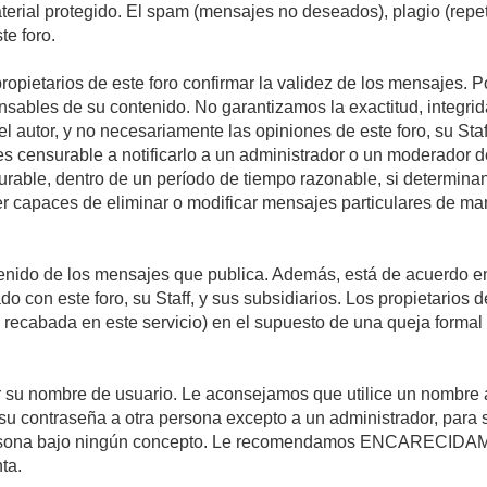
material protegido. El spam (mensajes no deseados), plagio (re
te foro.
propietarios de este foro confirmar la validez de los mensajes.
sables de su contenido. No garantizamos la exactitud, integrid
autor, y no necesariamente las opiniones de este foro, su Staff, 
censurable a notificarlo a un administrador o un moderador del 
urable, dentro de un período de tiempo razonable, si determina
r capaces de eliminar o modificar mensajes particulares de mane
nido de los mensajes que publica. Además, está de acuerdo en 
ado con este foro, su Staff, y sus subsidiarios. Los propietarios
a recabada en este servicio) en el supuesto de una queja forma
egir su nombre de usuario. Le aconsejamos que utilice un nombr
su contraseña a otra persona excepto a un administrador, para 
rsona bajo ningún concepto. Le recomendamos ENCARECIDAME
ta.