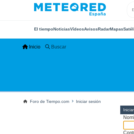
El tiempo
Noticias
Vídeos
Avisos
Radar
Mapas
Satél
Inicio
Buscar
Foro de Tiempo.com
Iniciar sesión
Inicia
Nomb
Cont