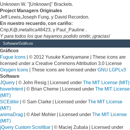
Unknown W. "[Unknown]" Brackets.
Project Managers Originales
Jeff Lewis,Joseph Fung, y David Recordon.
En nuestro recuerdo, con cariño:
Crip,K@,metallica48423, y Paul_Pauline .
Y para todos los que hayamos podido omitir, ¡gracias!
Software/Gráficos
Gráficos
Fugue Icons
| © 2012 Yusuke Kamiyamane | These icons are
licensed under a Creative Commons Attribution 3.0 License
Oxygen Icons
| These icons are licensed under
GNU LGPLv3
Software
JQuery
| © John Resig | Licensed under
The MIT License (MIT)
hoverIntent
| © Brian Cherne | Licensed under
The MIT License
(MIT)
SCEditor
| © Sam Clarke | Licensed under
The MIT License
(MIT)
animaDrag
| © Abel Mohler | Licensed under
The MIT License
(MIT)
jQuery Custom Scrollbar
| © Maciej Zubala | Licensed under