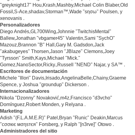
"greyknight17" Hou,Krash,Mashby,Michael Colin Blaber,Old
Fossil,S-Ace,shadav,Storman™,Wade "sησω" Poulsen, y
xenovanis .
Personalizadores
Diego Andrés,GL700Wing,Johnnie "TwitchisMental"
Ballew,Jonathan "vbgamer45" Valentin,Sami "SychO"
Mazouz,Brannon "B" Hall,Gary M. Gadsdon,Jack
"akabugeyes" Thorsen,Jason "JBlaze" Clemons,Joey
"Tyrsson" Smith,Kays,Michael "Mick."
Gomez,NanoSector,Ricky.,Russell "NEND" Najar, y SA™ .
Escritores de documentación
Michele "Illori" Davis,Irisado,AngelinaBelle,Chainy,Graeme
Spence, y Joshua "groundup" Dickerson .
Internacionalizadores
Nikola "Dzonny" Novaković,m4z,Francisco "d3vcho"
Domínguez,Robert Monden, y Relyana .
Marketing
Adish "(F.L.A.M.E.R)" Patel,Bryan "Runic" Deakin,Marcus
"cσσкιє мσηѕтєя" Forsberg, y Ralph "[n3rve]" Otowo .
Administradores del sitio