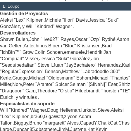
El Equipo
Gestión de Proyectos
Aleksi "Lex" Kilpinen,Michele "Illori" Davis,Jessica "Suki"
González, y Will "Kindred" Wagner .
Desarrolladores
Shawn Bulen,John "live627" Rayes,Oscar "Ozp" Rydhé,Aaron
van Geffen,Antechinus,Bjoern "Bloc" Kristiansen,Brad
"IchBin™" Grow,Colin Schoen,emanuele,Hendrik Jan
"Compuart" Visser,Jessica "Suki" González,Jon
"Sesquipedalian" Stovell,Juan "JayBachatero" Hernandez,Karl
"RegularExpression" Benson,Matthew "Labradoodle-360"
Kerle,Grudge,Michael "Oldiesmann" Eshom,Michael "Thantos"
Miller,Norv,Peter "Arantor" Spicer,Selman "[SiNaN]" Eser,Shitiz
"Dragooon" Garg,Theodore "Orstio" Hildebrandt,Thorsten "TE"
Eurich, y winrules .
Especialistas de soporte
Will "Kindred" Wagner,Doug Heffernan,lurkalot,Steve,Aleksi
"Lex" Kilpinen,br360,GigaWatt,ziycon,Adam
Tallon,Bigguy,Bruno "margarett" Alves,CapadY,ChalkCat,Chas
Large,Duncan85,gbsothere,JimM,Justyne,Kat,Kevin