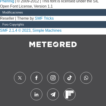
Phennig
| © 2009-2012 | This font is licensed under the SIL
Open Font License, Version 1.1
Modificaciones
Reseller | Theme by
SMF Tricks
Foro Copyrights
SMF 2.1.4 © 2023
,
Simple Machines