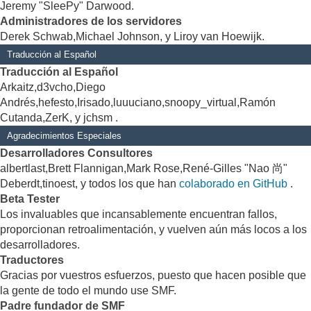
Jeremy "SleePy" Darwood.
Administradores de los servidores
Derek Schwab,Michael Johnson, y Liroy van Hoewijk.
Traducción al Español
Traducción al Español
Arkaitz,d3vcho,Diego
Andrés,hefesto,Irisado,luuuciano,snoopy_virtual,Ramón
Cutanda,ZerK, y jchsm .
Agradecimientos Especiales
Desarrolladores Consultores
albertlast,Brett Flannigan,Mark Rose,René-Gilles "Nao 尚"
Deberdt,tinoest, y todos los que han
colaborado en GitHub
.
Beta Tester
Los invaluables que incansablemente encuentran fallos,
proporcionan retroalimentación, y vuelven aún más locos a los
desarrolladores.
Traductores
Gracias por vuestros esfuerzos, puesto que hacen posible que
la gente de todo el mundo use SMF.
Padre fundador de SMF