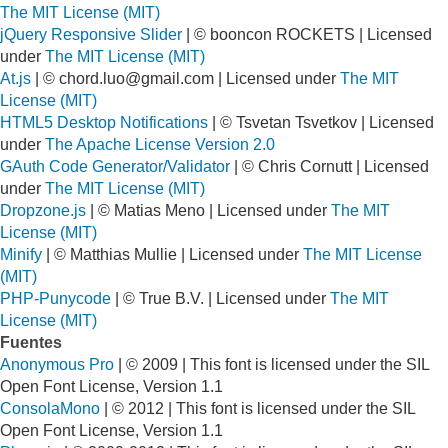
The MIT License (MIT)
jQuery Responsive Slider
| © booncon ROCKETS | Licensed
under
The MIT License (MIT)
At.js
| ©
chord.luo@gmail.com
| Licensed under
The MIT
License (MIT)
HTML5 Desktop Notifications
| © Tsvetan Tsvetkov | Licensed
under
The Apache License Version 2.0
GAuth Code Generator/Validator
| © Chris Cornutt | Licensed
under
The MIT License (MIT)
Dropzone.js
| © Matias Meno | Licensed under
The MIT
License (MIT)
Minify
| © Matthias Mullie | Licensed under
The MIT License
(MIT)
PHP-Punycode
| © True B.V. | Licensed under
The MIT
License (MIT)
Fuentes
Anonymous Pro
| © 2009 | This font is licensed under the SIL
Open Font License, Version 1.1
ConsolaMono
| © 2012 | This font is licensed under the SIL
Open Font License, Version 1.1