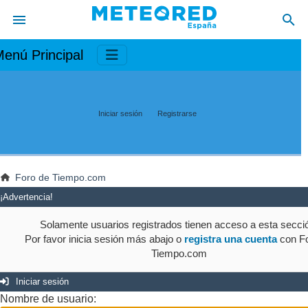
enú Principal
Iniciar sesión
Registrarse
Foro de Tiempo.com
¡Advertencia!
Solamente usuarios registrados tienen acceso a esta secci
Por favor inicia sesión más abajo o
registra una cuenta
con Fo
Tiempo.com
Iniciar sesión
Nombre de usuario: