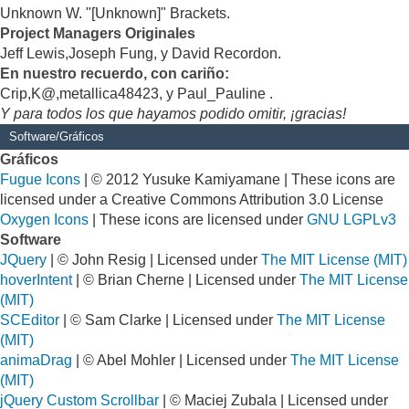
Unknown W. "[Unknown]" Brackets.
Project Managers Originales
Jeff Lewis,Joseph Fung, y David Recordon.
En nuestro recuerdo, con cariño:
Crip,K@,metallica48423, y Paul_Pauline .
Y para todos los que hayamos podido omitir, ¡gracias!
Software/Gráficos
Gráficos
Fugue Icons
| © 2012 Yusuke Kamiyamane | These icons are
licensed under a Creative Commons Attribution 3.0 License
Oxygen Icons
| These icons are licensed under
GNU LGPLv3
Software
JQuery
| © John Resig | Licensed under
The MIT License (MIT)
hoverIntent
| © Brian Cherne | Licensed under
The MIT License
(MIT)
SCEditor
| © Sam Clarke | Licensed under
The MIT License
(MIT)
animaDrag
| © Abel Mohler | Licensed under
The MIT License
(MIT)
jQuery Custom Scrollbar
| © Maciej Zubala | Licensed under