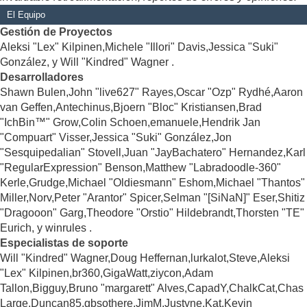
El Equipo
Gestión de Proyectos
Aleksi "Lex" Kilpinen,Michele "Illori" Davis,Jessica "Suki"
González, y Will "Kindred" Wagner .
Desarrolladores
Shawn Bulen,John "live627" Rayes,Oscar "Ozp" Rydhé,Aaron
van Geffen,Antechinus,Bjoern "Bloc" Kristiansen,Brad
"IchBin™" Grow,Colin Schoen,emanuele,Hendrik Jan
"Compuart" Visser,Jessica "Suki" González,Jon
"Sesquipedalian" Stovell,Juan "JayBachatero" Hernandez,Karl
"RegularExpression" Benson,Matthew "Labradoodle-360"
Kerle,Grudge,Michael "Oldiesmann" Eshom,Michael "Thantos"
Miller,Norv,Peter "Arantor" Spicer,Selman "[SiNaN]" Eser,Shitiz
"Dragooon" Garg,Theodore "Orstio" Hildebrandt,Thorsten "TE"
Eurich, y winrules .
Especialistas de soporte
Will "Kindred" Wagner,Doug Heffernan,lurkalot,Steve,Aleksi
"Lex" Kilpinen,br360,GigaWatt,ziycon,Adam
Tallon,Bigguy,Bruno "margarett" Alves,CapadY,ChalkCat,Chas
Large,Duncan85,gbsothere,JimM,Justyne,Kat,Kevin