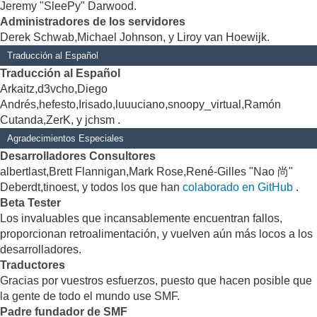
Jeremy "SleePy" Darwood.
Administradores de los servidores
Derek Schwab,Michael Johnson, y Liroy van Hoewijk.
Traducción al Español
Traducción al Español
Arkaitz,d3vcho,Diego
Andrés,hefesto,Irisado,luuuciano,snoopy_virtual,Ramón
Cutanda,ZerK, y jchsm .
Agradecimientos Especiales
Desarrolladores Consultores
albertlast,Brett Flannigan,Mark Rose,René-Gilles "Nao 尚"
Deberdt,tinoest, y todos los que han
colaborado en GitHub
.
Beta Tester
Los invaluables que incansablemente encuentran fallos,
proporcionan retroalimentación, y vuelven aún más locos a los
desarrolladores.
Traductores
Gracias por vuestros esfuerzos, puesto que hacen posible que
la gente de todo el mundo use SMF.
Padre fundador de SMF