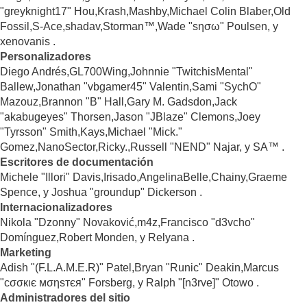
"greyknight17" Hou,Krash,Mashby,Michael Colin Blaber,Old
Fossil,S-Ace,shadav,Storman™,Wade "sησω" Poulsen, y
xenovanis .
Personalizadores
Diego Andrés,GL700Wing,Johnnie "TwitchisMental"
Ballew,Jonathan "vbgamer45" Valentin,Sami "SychO"
Mazouz,Brannon "B" Hall,Gary M. Gadsdon,Jack
"akabugeyes" Thorsen,Jason "JBlaze" Clemons,Joey
"Tyrsson" Smith,Kays,Michael "Mick."
Gomez,NanoSector,Ricky.,Russell "NEND" Najar, y SA™ .
Escritores de documentación
Michele "Illori" Davis,Irisado,AngelinaBelle,Chainy,Graeme
Spence, y Joshua "groundup" Dickerson .
Internacionalizadores
Nikola "Dzonny" Novaković,m4z,Francisco "d3vcho"
Domínguez,Robert Monden, y Relyana .
Marketing
Adish "(F.L.A.M.E.R)" Patel,Bryan "Runic" Deakin,Marcus
"cσσкιє мσηѕтєя" Forsberg, y Ralph "[n3rve]" Otowo .
Administradores del sitio