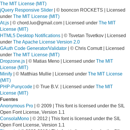
The MIT License (MIT)
jQuery Responsive Slider
| © booncon ROCKETS | Licensed
under
The MIT License (MIT)
At.js
| ©
chord.luo@gmail.com
| Licensed under
The MIT
License (MIT)
HTML5 Desktop Notifications
| © Tsvetan Tsvetkov | Licensed
under
The Apache License Version 2.0
GAuth Code Generator/Validator
| © Chris Cornutt | Licensed
under
The MIT License (MIT)
Dropzone.js
| © Matias Meno | Licensed under
The MIT
License (MIT)
Minify
| © Matthias Mullie | Licensed under
The MIT License
(MIT)
PHP-Punycode
| © True B.V. | Licensed under
The MIT
License (MIT)
Fuentes
Anonymous Pro
| © 2009 | This font is licensed under the SIL
Open Font License, Version 1.1
ConsolaMono
| © 2012 | This font is licensed under the SIL
Open Font License, Version 1.1