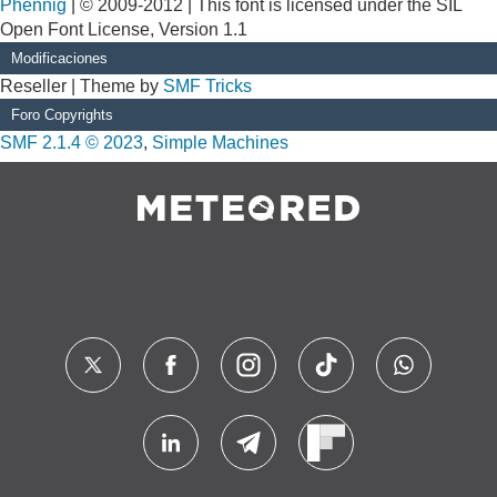
Phennig
| © 2009-2012 | This font is licensed under the SIL
Open Font License, Version 1.1
Modificaciones
Reseller | Theme by
SMF Tricks
Foro Copyrights
SMF 2.1.4 © 2023
,
Simple Machines