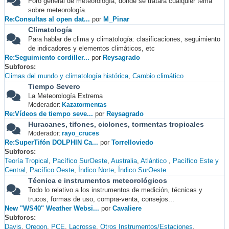
Foro general de meteorología, donde se tratará cualquier tema
sobre meteorología.
Re:Consultas al open dat...
por
M_Pinar
Climatología
Para hablar de clima y climatología: clasificaciones, seguimiento
de indicadores y elementos climáticos, etc
Re:Seguimiento cordiller...
por
Reysagrado
Subforos
Climas del mundo y climatología histórica
Cambio climático
Tiempo Severo
La Meteorología Extrema
Moderador:
Kazatormentas
Re:Vídeos de tiempo seve...
por
Reysagrado
Huracanes, tifones, ciclones, tormentas tropicales
Moderador:
rayo_cruces
Re:SuperTifón DOLPHIN Ca...
por
Torrelloviedo
Subforos
Teoría Tropical
Pacífico SurOeste
Australia
Atlántico
Pacífico Este y
Central
Pacífico Oeste
Índico Norte
Índico SurOeste
Técnica e instrumentos meteorológicos
Todo lo relativo a los instrumentos de medición, técnicas y
trucos, formas de uso, compra-venta, consejos...
New "WS40" Weather Websi...
por
Cavaliere
Subforos
Davis
Oregon
PCE
Lacrosse
Otros Instrumentos/Estaciones