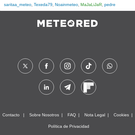
saritaa_meteo
,
Texeda79
,
Noainmeteo
,
MaJaLiJaR
,
pedre
Contacto
Sobre Nosotros
FAQ
Nota Legal
Cookies
Política de Privacidad