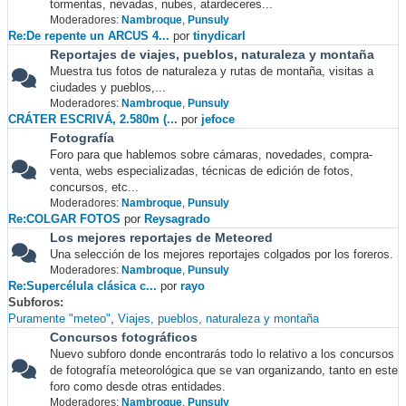
tormentas, nevadas, nubes, atardeceres...
Moderadores:
Nambroque
,
Punsuly
Re:De repente un ARCUS 4...
por
tinydicarl
Reportajes de viajes, pueblos, naturaleza y montaña
Muestra tus fotos de naturaleza y rutas de montaña, visitas a
ciudades y pueblos,...
Moderadores:
Nambroque
,
Punsuly
CRÁTER ESCRIVÁ, 2.580m (...
por
jefoce
Fotografía
Foro para que hablemos sobre cámaras, novedades, compra-
venta, webs especializadas, técnicas de edición de fotos,
concursos, etc...
Moderadores:
Nambroque
,
Punsuly
Re:COLGAR FOTOS
por
Reysagrado
Los mejores reportajes de Meteored
Una selección de los mejores reportajes colgados por los foreros.
Moderadores:
Nambroque
,
Punsuly
Re:Supercélula clásica c...
por
rayo
Subforos
Puramente "meteo"
Viajes, pueblos, naturaleza y montaña
Concursos fotográficos
Nuevo subforo donde encontrarás todo lo relativo a los concursos
de fotografía meteorológica que se van organizando, tanto en este
foro como desde otras entidades.
Moderadores:
Nambroque
,
Punsuly