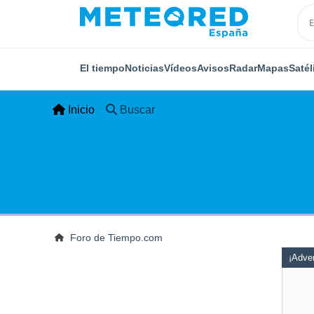
El tiempo
Noticias
Vídeos
Avisos
Radar
Mapas
Satél
Inicio
Buscar
Foro de Tiempo.com
¡Adver