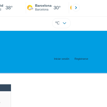
id
Barcelona
Sevilla
38°
30°
41°
d
Barcelona
Sevilla
ºC
Iniciar sesión
Registrarse
e