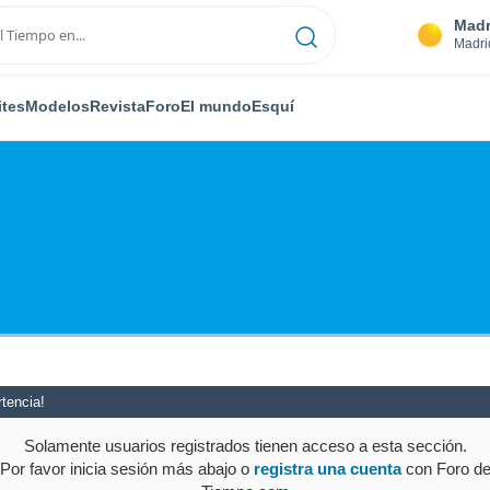
Madr
Madri
ites
Modelos
Revista
Foro
El mundo
Esquí
tencia!
Solamente usuarios registrados tienen acceso a esta sección.
Por favor inicia sesión más abajo o
registra una cuenta
con Foro d