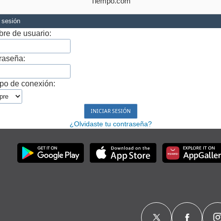
Tiempo.com
r sesión
re de usuario:
raseña:
po de conexión:
¿Olvidaste tu contraseña?