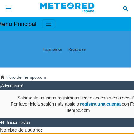
enú Principal
Iniciar sesión
Registrarse
Foro de Tiempo.com
¡Advertencia!
Solamente usuarios registrados tienen acceso a esta secci
Por favor inicia sesión más abajo o
registra una cuenta
con Fo
Tiempo.com
Iniciar sesión
Nombre de usuario: