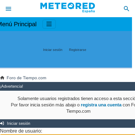
enú Principal
Iniciar sesión
Registrarse
Foro de Tiempo.com
¡Advertencia!
Solamente usuarios registrados tienen acceso a esta secci
Por favor inicia sesión más abajo o
registra una cuenta
con Fo
Tiempo.com
Iniciar sesión
Nombre de usuario: