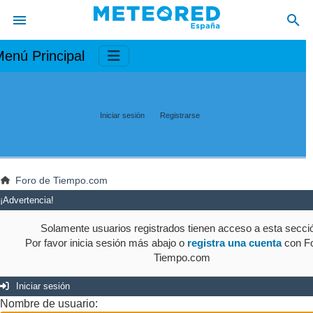
enú Principal
Iniciar sesión
Registrarse
Foro de Tiempo.com
¡Advertencia!
Solamente usuarios registrados tienen acceso a esta secci
Por favor inicia sesión más abajo o
registra una cuenta
con Fo
Tiempo.com
Iniciar sesión
Nombre de usuario: