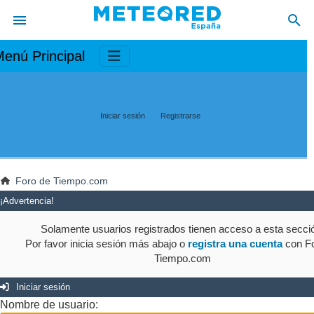
enú Principal
Iniciar sesión
Registrarse
Foro de Tiempo.com
¡Advertencia!
Solamente usuarios registrados tienen acceso a esta secci
Por favor inicia sesión más abajo o
registra una cuenta
con Fo
Tiempo.com
Iniciar sesión
Nombre de usuario: