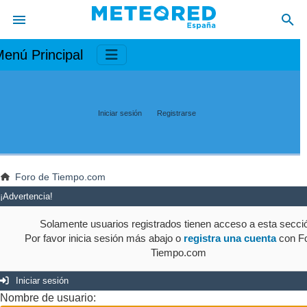
enú Principal
Iniciar sesión
Registrarse
Foro de Tiempo.com
¡Advertencia!
Solamente usuarios registrados tienen acceso a esta secci
Por favor inicia sesión más abajo o
registra una cuenta
con Fo
Tiempo.com
Iniciar sesión
Nombre de usuario: