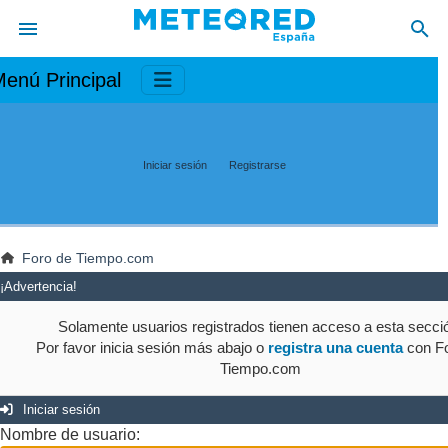
enú Principal
Iniciar sesión
Registrarse
Foro de Tiempo.com
¡Advertencia!
Solamente usuarios registrados tienen acceso a esta secci
Por favor inicia sesión más abajo o
registra una cuenta
con Fo
Tiempo.com
Iniciar sesión
Nombre de usuario: