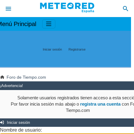
enú Principal
Iniciar sesión
Registrarse
Foro de Tiempo.com
¡Advertencia!
Solamente usuarios registrados tienen acceso a esta secci
Por favor inicia sesión más abajo o
registra una cuenta
con Fo
Tiempo.com
Iniciar sesión
Nombre de usuario: