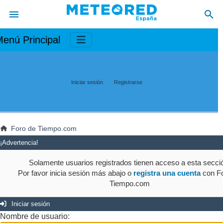
enú Principal
Iniciar sesión
Registrarse
Foro de Tiempo.com
¡Advertencia!
Solamente usuarios registrados tienen acceso a esta secci
Por favor inicia sesión más abajo o
registra una cuenta
con Fo
Tiempo.com
Iniciar sesión
Nombre de usuario: