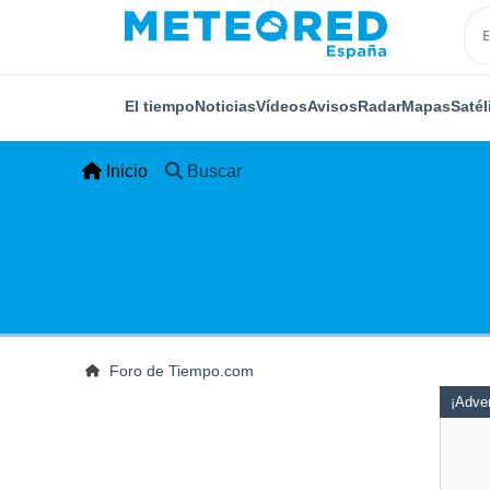
El tiempo
Noticias
Vídeos
Avisos
Radar
Mapas
Satél
Inicio
Buscar
Foro de Tiempo.com
¡Adver