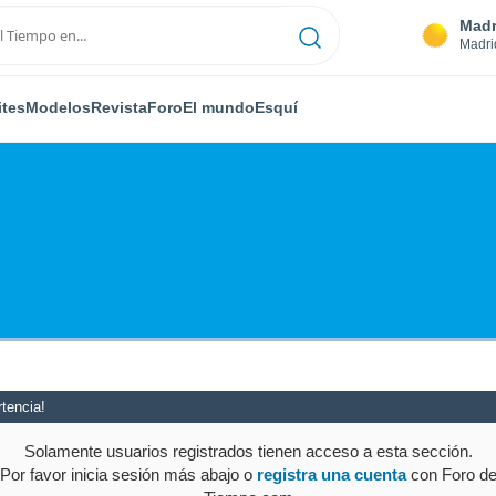
Madr
Madri
ites
Modelos
Revista
Foro
El mundo
Esquí
tencia!
Solamente usuarios registrados tienen acceso a esta sección.
Por favor inicia sesión más abajo o
registra una cuenta
con Foro d