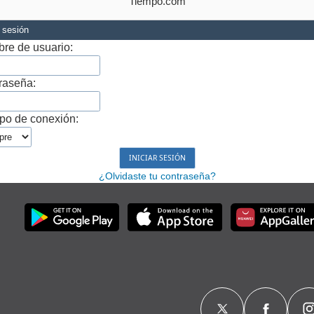
Tiempo.com
r sesión
re de usuario:
raseña:
po de conexión:
¿Olvidaste tu contraseña?