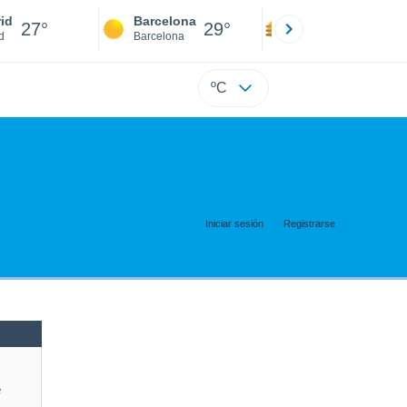
id
Barcelona
Sevilla
27°
29°
27°
d
Barcelona
Sevilla
ºC
Iniciar sesión
Registrarse
e