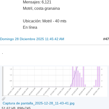
en la zona de capital y al final hoy por ejemplo llevamos lo
mismo en la capital que en Motril. De momento sigue
lloviendo con alegría y 5.5 gradetes, la sierra tiene que dar
miedo.
Pd : los modelos pintan interesantes para la zona sureste
Granada norte, 730m
_00_
Supercélula
Mensajes: 6,121
Motril, costa granaina
Ubicación: Motril - 40 mts
En línea
#47
Domingo 28 Diciembre 2025 11:45:42 AM