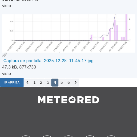
.
Captura de pantalla_2025-12-28_11-43-41.jpg
51.62 kB, 898x745
visto