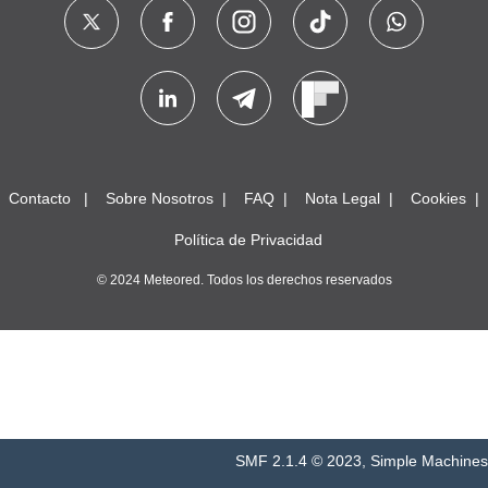
Captura de pantalla_2025-12-28_11-45-17.jpg
47.3 kB, 877x730
visto
1
2
3
4
5
6
IR ARRIBA