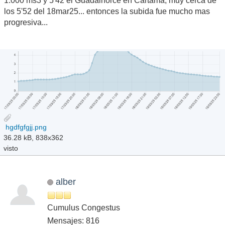
Supercélula Tornádica
Mensajes: 35,723
GARBANZO NEGRO DEL FORO, GRRR...
En línea
Domingo 28 Diciembre 2025 00:21:15 AM
Ultima modificación
:
#45
Domingo 28 Diciembre 2025 00:47:19 AM por Vigorro...
42 y 50 mm en Fahala Hidrosur de 21 a 23h...
1.000 ms3 y 5'42 el Guadalhorce en Cartama, muy cerca de
los 5'52 del 18mar25... entonces la subida fue mucho mas
progresiva...