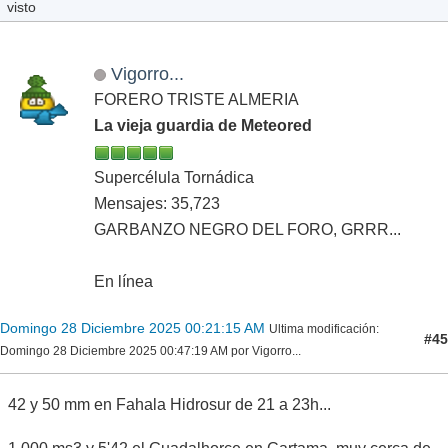
yhutyujyutyuu.png
20.68 kB, 865x560
visto
Vigorro...
FORERO TRISTE ALMERIA
La vieja guardia de Meteored