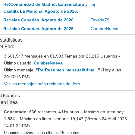
Re:Comunidad de Madrid, Extremadura y
ipj
Castilla La Mancha. Agosto de 2026.
Re:Islas Canarias. Agosto de 2026.
Texeda79
Re:Islas Canarias. Agosto de 2026.
CumbreNueva
stadísticas
el Foro
3,601,547 Mensajes en 81,903 Temas por 23,215 Usuarios -
Último usuario:
CumbreNueva
Último mensaje:
"
Re:Resumen mensual/trime...
"
(
Hoy
a las
20:17:16 PM)
Ver los mensajes más recientes del foro.
Usuarios
en línea
Conectado:
666 Visitantes, 4 Usuarios - Máximo en linea hoy:
1,524
- Máximo en linea siempre: 19,147 (Viernes 24 Abril 2026
14:01:22 PM)
Usuarios activos en los últimos 15 minutos: