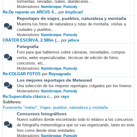
tormentas, nevadas, nubes, atardeceres...
Moderadores:
Nambroque
,
Punsuly
Re:De repente un ARCUS 4...
por
tinydicarl
Reportajes de viajes, pueblos, naturaleza y montaña
Muestra tus fotos de naturaleza y rutas de montaña, visitas a
ciudades y pueblos,...
Moderadores:
Nambroque
,
Punsuly
CRÁTER ESCRIVÁ, 2.580m (...
por
jefoce
Fotografía
Foro para que hablemos sobre cámaras, novedades, compra-
venta, webs especializadas, técnicas de edición de fotos,
concursos, etc...
Moderadores:
Nambroque
,
Punsuly
Re:COLGAR FOTOS
por
Reysagrado
Los mejores reportajes de Meteored
Una selección de los mejores reportajes colgados por los foreros.
Moderadores:
Nambroque
,
Punsuly
Re:Supercélula clásica c...
por
rayo
Subforos
Puramente "meteo"
Viajes, pueblos, naturaleza y montaña
Concursos fotográficos
Nuevo subforo donde encontrarás todo lo relativo a los concursos
de fotografía meteorológica que se van organizando, tanto en este
foro como desde otras entidades.
Moderadores:
Nambroque
,
Punsuly