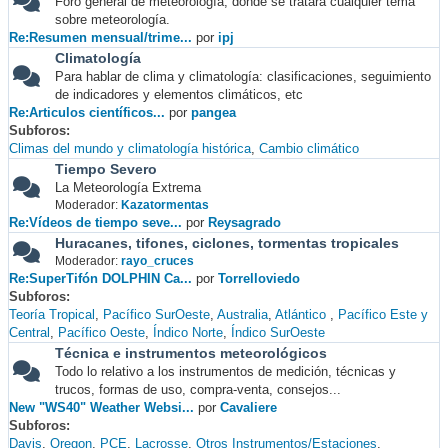
Foro general de meteorología, donde se tratará cualquier tema
sobre meteorología.
Re:Resumen mensual/trime...
por
ipj
Climatología
Para hablar de clima y climatología: clasificaciones, seguimiento
de indicadores y elementos climáticos, etc
Re:Articulos científicos...
por
pangea
Subforos
Climas del mundo y climatología histórica
Cambio climático
Tiempo Severo
La Meteorología Extrema
Moderador:
Kazatormentas
Re:Vídeos de tiempo seve...
por
Reysagrado
Huracanes, tifones, ciclones, tormentas tropicales
Moderador:
rayo_cruces
Re:SuperTifón DOLPHIN Ca...
por
Torrelloviedo
Subforos
Teoría Tropical
Pacífico SurOeste
Australia
Atlántico
Pacífico Este y
Central
Pacífico Oeste
Índico Norte
Índico SurOeste
Técnica e instrumentos meteorológicos
Todo lo relativo a los instrumentos de medición, técnicas y
trucos, formas de uso, compra-venta, consejos...
New "WS40" Weather Websi...
por
Cavaliere
Subforos
Davis
Oregon
PCE
Lacrosse
Otros Instrumentos/Estaciones