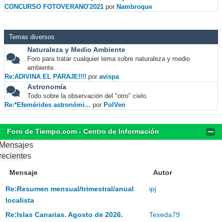
CONCURSO FOTOVERANO'2021
por
Nambroque
Temas diversos
Naturaleza y Medio Ambiente
Foro para tratar cualquier tema sobre naturaleza y medio
ambiente.
Re:ADIVINA EL PARAJE!!!!
por
avispa
Astronomía
Todo sobre la observación del "otro" cielo.
Re:*Efemérides astronómi...
por
PolVen
Foro de Tiempo.com - Centro de Información
Mensajes
recientes
Mensaje
Autor
Re:Resumen mensual/trimestral/anual
ipj
localista
Re:Islas Canarias. Agosto de 2026.
Texeda79