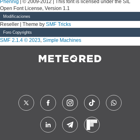
Phennig
| © 2009-2012 | This font is licensed under the SIL
Open Font License, Version 1.1
Modificaciones
Reseller | Theme by
SMF Tricks
Foro Copyrights
SMF 2.1.4 © 2023
,
Simple Machines