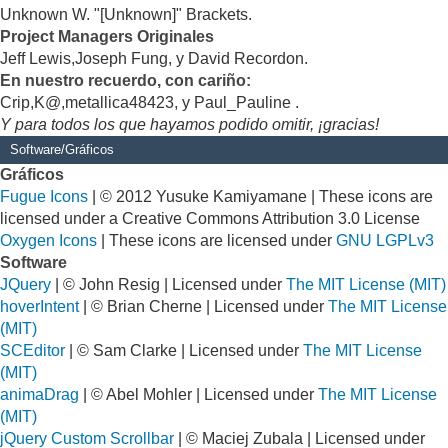
Unknown W. "[Unknown]" Brackets.
Project Managers Originales
Jeff Lewis,Joseph Fung, y David Recordon.
En nuestro recuerdo, con cariño:
Crip,K@,metallica48423, y Paul_Pauline .
Y para todos los que hayamos podido omitir, ¡gracias!
Software/Gráficos
Gráficos
Fugue Icons
| © 2012 Yusuke Kamiyamane | These icons are
licensed under a Creative Commons Attribution 3.0 License
Oxygen Icons
| These icons are licensed under
GNU LGPLv3
Software
JQuery
| © John Resig | Licensed under
The MIT License (MIT)
hoverIntent
| © Brian Cherne | Licensed under
The MIT License
(MIT)
SCEditor
| © Sam Clarke | Licensed under
The MIT License
(MIT)
animaDrag
| © Abel Mohler | Licensed under
The MIT License
(MIT)
jQuery Custom Scrollbar
| © Maciej Zubala | Licensed under