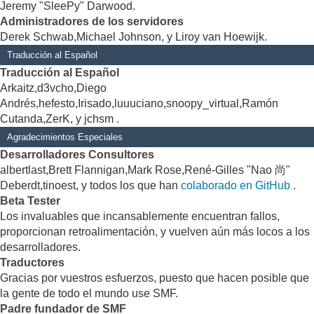
Jeremy "SleePy" Darwood.
Administradores de los servidores
Derek Schwab,Michael Johnson, y Liroy van Hoewijk.
Traducción al Español
Traducción al Español
Arkaitz,d3vcho,Diego
Andrés,hefesto,Irisado,luuuciano,snoopy_virtual,Ramón
Cutanda,ZerK, y jchsm .
Agradecimientos Especiales
Desarrolladores Consultores
albertlast,Brett Flannigan,Mark Rose,René-Gilles "Nao 尚"
Deberdt,tinoest, y todos los que han
colaborado en GitHub
.
Beta Tester
Los invaluables que incansablemente encuentran fallos,
proporcionan retroalimentación, y vuelven aún más locos a los
desarrolladores.
Traductores
Gracias por vuestros esfuerzos, puesto que hacen posible que
la gente de todo el mundo use SMF.
Padre fundador de SMF