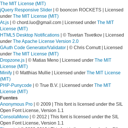
The MIT License (MIT)
jQuery Responsive Slider
| © booncon ROCKETS | Licensed
under
The MIT License (MIT)
At.js
| ©
chord.luo@gmail.com
| Licensed under
The MIT
License (MIT)
HTML5 Desktop Notifications
| © Tsvetan Tsvetkov | Licensed
under
The Apache License Version 2.0
GAuth Code Generator/Validator
| © Chris Cornutt | Licensed
under
The MIT License (MIT)
Dropzone.js
| © Matias Meno | Licensed under
The MIT
License (MIT)
Minify
| © Matthias Mullie | Licensed under
The MIT License
(MIT)
PHP-Punycode
| © True B.V. | Licensed under
The MIT
License (MIT)
Fuentes
Anonymous Pro
| © 2009 | This font is licensed under the SIL
Open Font License, Version 1.1
ConsolaMono
| © 2012 | This font is licensed under the SIL
Open Font License, Version 1.1