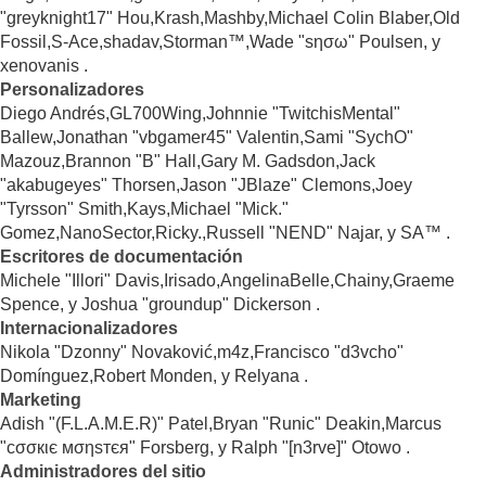
"greyknight17" Hou,Krash,Mashby,Michael Colin Blaber,Old
Fossil,S-Ace,shadav,Storman™,Wade "sησω" Poulsen, y
xenovanis .
Personalizadores
Diego Andrés,GL700Wing,Johnnie "TwitchisMental"
Ballew,Jonathan "vbgamer45" Valentin,Sami "SychO"
Mazouz,Brannon "B" Hall,Gary M. Gadsdon,Jack
"akabugeyes" Thorsen,Jason "JBlaze" Clemons,Joey
"Tyrsson" Smith,Kays,Michael "Mick."
Gomez,NanoSector,Ricky.,Russell "NEND" Najar, y SA™ .
Escritores de documentación
Michele "Illori" Davis,Irisado,AngelinaBelle,Chainy,Graeme
Spence, y Joshua "groundup" Dickerson .
Internacionalizadores
Nikola "Dzonny" Novaković,m4z,Francisco "d3vcho"
Domínguez,Robert Monden, y Relyana .
Marketing
Adish "(F.L.A.M.E.R)" Patel,Bryan "Runic" Deakin,Marcus
"cσσкιє мσηѕтєя" Forsberg, y Ralph "[n3rve]" Otowo .
Administradores del sitio