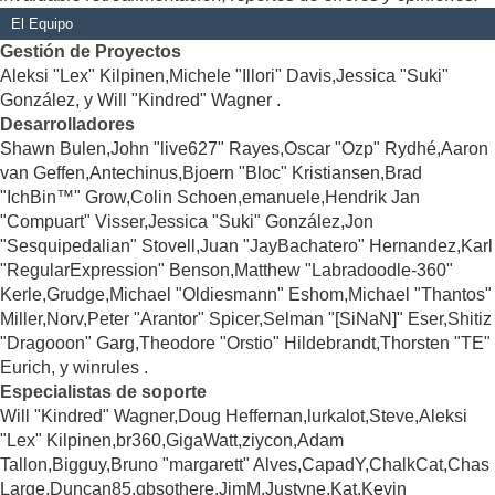
El Equipo
Gestión de Proyectos
Aleksi "Lex" Kilpinen,Michele "Illori" Davis,Jessica "Suki"
González, y Will "Kindred" Wagner .
Desarrolladores
Shawn Bulen,John "live627" Rayes,Oscar "Ozp" Rydhé,Aaron
van Geffen,Antechinus,Bjoern "Bloc" Kristiansen,Brad
"IchBin™" Grow,Colin Schoen,emanuele,Hendrik Jan
"Compuart" Visser,Jessica "Suki" González,Jon
"Sesquipedalian" Stovell,Juan "JayBachatero" Hernandez,Karl
"RegularExpression" Benson,Matthew "Labradoodle-360"
Kerle,Grudge,Michael "Oldiesmann" Eshom,Michael "Thantos"
Miller,Norv,Peter "Arantor" Spicer,Selman "[SiNaN]" Eser,Shitiz
"Dragooon" Garg,Theodore "Orstio" Hildebrandt,Thorsten "TE"
Eurich, y winrules .
Especialistas de soporte
Will "Kindred" Wagner,Doug Heffernan,lurkalot,Steve,Aleksi
"Lex" Kilpinen,br360,GigaWatt,ziycon,Adam
Tallon,Bigguy,Bruno "margarett" Alves,CapadY,ChalkCat,Chas
Large,Duncan85,gbsothere,JimM,Justyne,Kat,Kevin