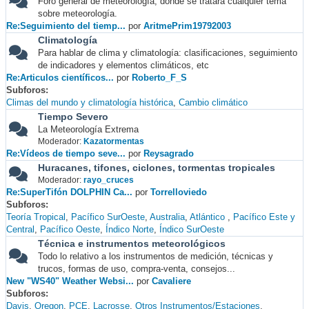
Foro general de meteorología, donde se tratará cualquier tema
sobre meteorología.
Re:Seguimiento del tiemp...
por
AritmePrim19792003
Climatología
Para hablar de clima y climatología: clasificaciones, seguimiento
de indicadores y elementos climáticos, etc
Re:Articulos científicos...
por
Roberto_F_S
Subforos
Climas del mundo y climatología histórica
Cambio climático
Tiempo Severo
La Meteorología Extrema
Moderador:
Kazatormentas
Re:Vídeos de tiempo seve...
por
Reysagrado
Huracanes, tifones, ciclones, tormentas tropicales
Moderador:
rayo_cruces
Re:SuperTifón DOLPHIN Ca...
por
Torrelloviedo
Subforos
Teoría Tropical
Pacífico SurOeste
Australia
Atlántico
Pacífico Este y
Central
Pacífico Oeste
Índico Norte
Índico SurOeste
Técnica e instrumentos meteorológicos
Todo lo relativo a los instrumentos de medición, técnicas y
trucos, formas de uso, compra-venta, consejos...
New "WS40" Weather Websi...
por
Cavaliere
Subforos
Davis
Oregon
PCE
Lacrosse
Otros Instrumentos/Estaciones