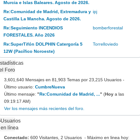
Murcia e Islas Baleares. Agosto de 2026.
Re:Comunidad de Madrid, Extremadura y
ipj
Castilla La Mancha. Agosto de 2026.
Re:Seguimiento INCENDIOS
bomberforestal
FORESTALES. Año 2026
Re:SuperTifón DOLPHIN Catergoría 5
Torrelloviedo
12W (Pacífico Noroeste)
stadísticas
el Foro
3,601,640 Mensajes en 81,903 Temas por 23,215 Usuarios -
Último usuario:
CumbreNueva
Último mensaje:
"
Re:Comunidad de Madrid, ...
"
(
Hoy
a las
09:19:17 AM)
Ver los mensajes más recientes del foro.
Usuarios
en línea
Conectado:
600 Visitantes, 2 Usuarios - Máximo en linea hoy: