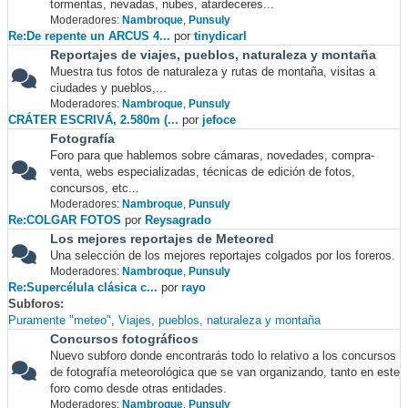
tormentas, nevadas, nubes, atardeceres...
Moderadores:
Nambroque
,
Punsuly
Re:De repente un ARCUS 4...
por
tinydicarl
Reportajes de viajes, pueblos, naturaleza y montaña
Muestra tus fotos de naturaleza y rutas de montaña, visitas a
ciudades y pueblos,...
Moderadores:
Nambroque
,
Punsuly
CRÁTER ESCRIVÁ, 2.580m (...
por
jefoce
Fotografía
Foro para que hablemos sobre cámaras, novedades, compra-
venta, webs especializadas, técnicas de edición de fotos,
concursos, etc...
Moderadores:
Nambroque
,
Punsuly
Re:COLGAR FOTOS
por
Reysagrado
Los mejores reportajes de Meteored
Una selección de los mejores reportajes colgados por los foreros.
Moderadores:
Nambroque
,
Punsuly
Re:Supercélula clásica c...
por
rayo
Subforos
Puramente "meteo"
Viajes, pueblos, naturaleza y montaña
Concursos fotográficos
Nuevo subforo donde encontrarás todo lo relativo a los concursos
de fotografía meteorológica que se van organizando, tanto en este
foro como desde otras entidades.
Moderadores:
Nambroque
,
Punsuly