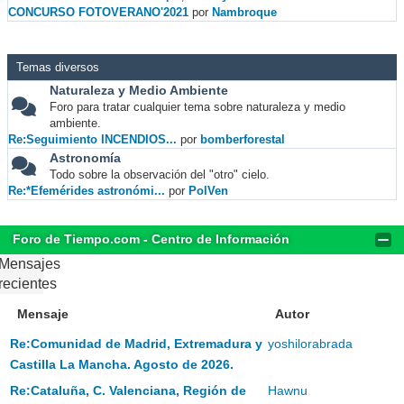
CONCURSO FOTOVERANO'2021
por
Nambroque
Temas diversos
Naturaleza y Medio Ambiente
Foro para tratar cualquier tema sobre naturaleza y medio
ambiente.
Re:Seguimiento INCENDIOS...
por
bomberforestal
Astronomía
Todo sobre la observación del "otro" cielo.
Re:*Efemérides astronómi...
por
PolVen
Foro de Tiempo.com - Centro de Información
Mensajes
recientes
Mensaje
Autor
Re:Comunidad de Madrid, Extremadura y
yoshilorabrada
Castilla La Mancha. Agosto de 2026.
Re:Cataluña, C. Valenciana, Región de
Hawnu