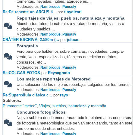
tormentas, nevadas, nubes, atardeceres...
Moderadores:
Nambroque
,
Punsuly
Re:De repente un ARCUS 4...
por
tinydicarl
Reportajes de viajes, pueblos, naturaleza y montaña
Muestra tus fotos de naturaleza y rutas de montaña, visitas a
ciudades y pueblos,...
Moderadores:
Nambroque
,
Punsuly
CRÁTER ESCRIVÁ, 2.580m (...
por
jefoce
Fotografía
Foro para que hablemos sobre cámaras, novedades, compra-
venta, webs especializadas, técnicas de edición de fotos,
concursos, etc...
Moderadores:
Nambroque
,
Punsuly
Re:COLGAR FOTOS
por
Reysagrado
Los mejores reportajes de Meteored
Una selección de los mejores reportajes colgados por los foreros.
Moderadores:
Nambroque
,
Punsuly
Re:Supercélula clásica c...
por
rayo
Subforos
Puramente "meteo"
Viajes, pueblos, naturaleza y montaña
Concursos fotográficos
Nuevo subforo donde encontrarás todo lo relativo a los concursos
de fotografía meteorológica que se van organizando, tanto en este
foro como desde otras entidades.
Moderadores:
Nambroque
,
Punsuly