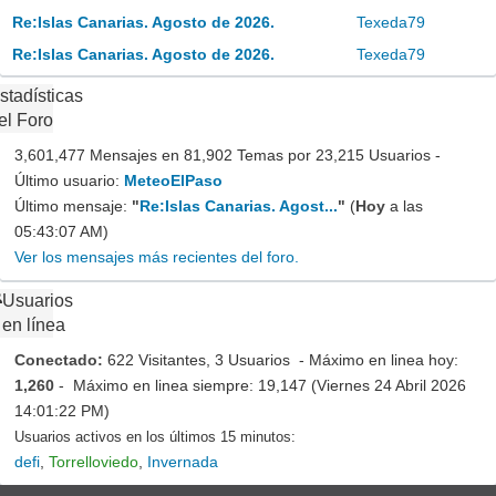
Re:Islas Canarias. Agosto de 2026.
Texeda79
Re:Islas Canarias. Agosto de 2026.
Texeda79
stadísticas
el Foro
3,601,477 Mensajes en 81,902 Temas por 23,215 Usuarios -
Último usuario:
MeteoElPaso
Último mensaje:
"
Re:Islas Canarias. Agost...
"
(
Hoy
a las
05:43:07 AM)
Ver los mensajes más recientes del foro.
Usuarios
en línea
Conectado:
622 Visitantes, 3 Usuarios - Máximo en linea hoy:
1,260
- Máximo en linea siempre: 19,147 (Viernes 24 Abril 2026
14:01:22 PM)
Usuarios activos en los últimos 15 minutos:
defi
,
Torrelloviedo
,
Invernada