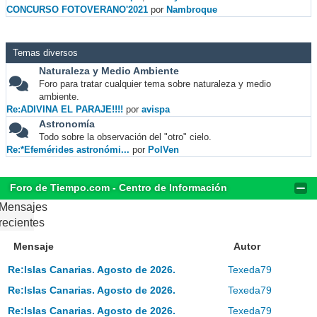
CONCURSO FOTOVERANO'2021
por
Nambroque
Temas diversos
Naturaleza y Medio Ambiente
Foro para tratar cualquier tema sobre naturaleza y medio
ambiente.
Re:ADIVINA EL PARAJE!!!!
por
avispa
Astronomía
Todo sobre la observación del "otro" cielo.
Re:*Efemérides astronómi...
por
PolVen
Foro de Tiempo.com - Centro de Información
Mensajes
recientes
Mensaje
Autor
Re:Islas Canarias. Agosto de 2026.
Texeda79
Re:Islas Canarias. Agosto de 2026.
Texeda79
Re:Islas Canarias. Agosto de 2026.
Texeda79