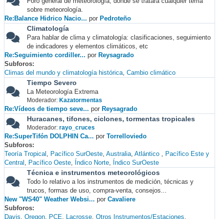
Foro general de meteorología, donde se tratará cualquier tema
sobre meteorología.
Re:Balance Hidrico Nacio...
por
Pedroteño
Climatología
Para hablar de clima y climatología: clasificaciones, seguimiento
de indicadores y elementos climáticos, etc
Re:Seguimiento cordiller...
por
Reysagrado
Subforos
Climas del mundo y climatología histórica
Cambio climático
Tiempo Severo
La Meteorología Extrema
Moderador:
Kazatormentas
Re:Vídeos de tiempo seve...
por
Reysagrado
Huracanes, tifones, ciclones, tormentas tropicales
Moderador:
rayo_cruces
Re:SuperTifón DOLPHIN Ca...
por
Torrelloviedo
Subforos
Teoría Tropical
Pacífico SurOeste
Australia
Atlántico
Pacífico Este y
Central
Pacífico Oeste
Índico Norte
Índico SurOeste
Técnica e instrumentos meteorológicos
Todo lo relativo a los instrumentos de medición, técnicas y
trucos, formas de uso, compra-venta, consejos...
New "WS40" Weather Websi...
por
Cavaliere
Subforos
Davis
Oregon
PCE
Lacrosse
Otros Instrumentos/Estaciones