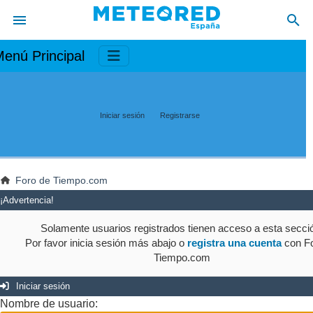
enú Principal
Iniciar sesión
Registrarse
Foro de Tiempo.com
¡Advertencia!
Solamente usuarios registrados tienen acceso a esta secci
Por favor inicia sesión más abajo o
registra una cuenta
con Fo
Tiempo.com
Iniciar sesión
Nombre de usuario: