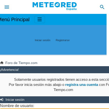
enú Principal
Iniciar sesión
Registrarse
Foro de Tiempo.com
¡Advertencia!
Solamente usuarios registrados tienen acceso a esta secci
Por favor inicia sesión más abajo o
registra una cuenta
con Fo
Tiempo.com
Iniciar sesión
Nombre de usuario: