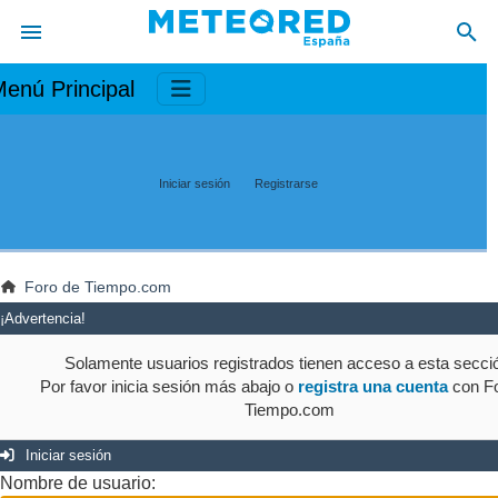
enú Principal
Iniciar sesión
Registrarse
Foro de Tiempo.com
¡Advertencia!
Solamente usuarios registrados tienen acceso a esta secci
Por favor inicia sesión más abajo o
registra una cuenta
con Fo
Tiempo.com
Iniciar sesión
Nombre de usuario: