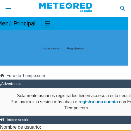
enú Principal
Iniciar sesión
Registrarse
Foro de Tiempo.com
¡Advertencia!
Solamente usuarios registrados tienen acceso a esta secci
Por favor inicia sesión más abajo o
registra una cuenta
con Fo
Tiempo.com
Iniciar sesión
Nombre de usuario: