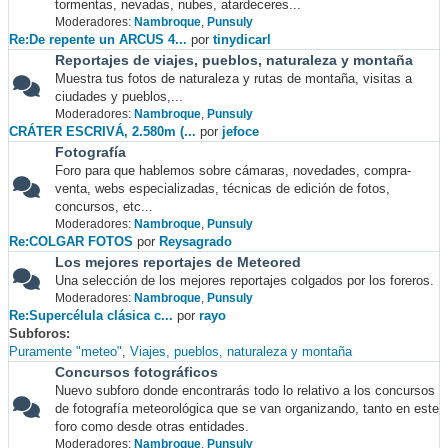
tormentas, nevadas, nubes, atardeceres...
Moderadores:
Nambroque
,
Punsuly
Re:De repente un ARCUS 4...
por
tinydicarl
Reportajes de viajes, pueblos, naturaleza y montaña
Muestra tus fotos de naturaleza y rutas de montaña, visitas a
ciudades y pueblos,...
Moderadores:
Nambroque
,
Punsuly
CRÁTER ESCRIVÁ, 2.580m (...
por
jefoce
Fotografía
Foro para que hablemos sobre cámaras, novedades, compra-
venta, webs especializadas, técnicas de edición de fotos,
concursos, etc...
Moderadores:
Nambroque
,
Punsuly
Re:COLGAR FOTOS
por
Reysagrado
Los mejores reportajes de Meteored
Una selección de los mejores reportajes colgados por los foreros.
Moderadores:
Nambroque
,
Punsuly
Re:Supercélula clásica c...
por
rayo
Subforos
Puramente "meteo"
Viajes, pueblos, naturaleza y montaña
Concursos fotográficos
Nuevo subforo donde encontrarás todo lo relativo a los concursos
de fotografía meteorológica que se van organizando, tanto en este
foro como desde otras entidades.
Moderadores:
Nambroque
,
Punsuly