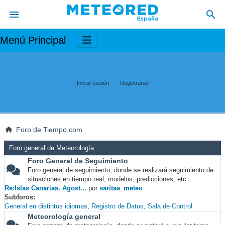
Menú Principal
Iniciar sesión
Registrarse
Foro de Tiempo.com
Foro general de Meteorología
Foro General de Seguimiento
Foro general de seguimiento, donde se realizará seguimiento de
situaciones en tiempo real, modelos, predicciones, etc...
Re:Islas Canarias. Agost...
por
saritaa_meteo
Subforos
General en distintos idiomas
Registro de Datos
Sala de Control
Meteorología general