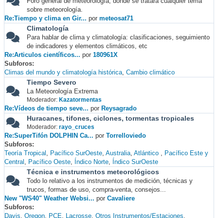
Foro general de meteorología, donde se tratará cualquier tema
sobre meteorología.
Re:Tiempo y clima en Gir...
por
meteosat71
Climatología
Para hablar de clima y climatología: clasificaciones, seguimiento
de indicadores y elementos climáticos, etc
Re:Articulos científicos...
por
180961X
Subforos
Climas del mundo y climatología histórica
Cambio climático
Tiempo Severo
La Meteorología Extrema
Moderador:
Kazatormentas
Re:Vídeos de tiempo seve...
por
Reysagrado
Huracanes, tifones, ciclones, tormentas tropicales
Moderador:
rayo_cruces
Re:SuperTifón DOLPHIN Ca...
por
Torrelloviedo
Subforos
Teoría Tropical
Pacífico SurOeste
Australia
Atlántico
Pacífico Este y
Central
Pacífico Oeste
Índico Norte
Índico SurOeste
Técnica e instrumentos meteorológicos
Todo lo relativo a los instrumentos de medición, técnicas y
trucos, formas de uso, compra-venta, consejos...
New "WS40" Weather Websi...
por
Cavaliere
Subforos
Davis
Oregon
PCE
Lacrosse
Otros Instrumentos/Estaciones