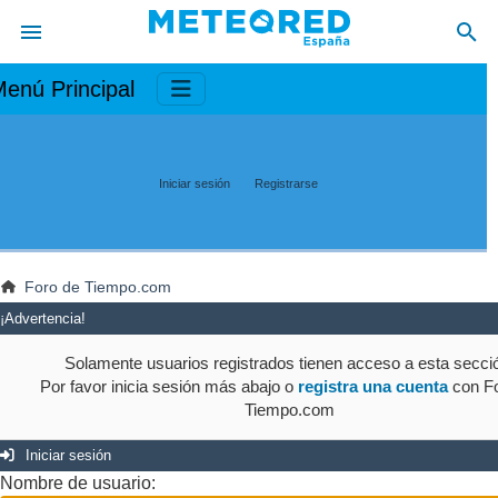
enú Principal
Iniciar sesión
Registrarse
Foro de Tiempo.com
¡Advertencia!
Solamente usuarios registrados tienen acceso a esta secci
Por favor inicia sesión más abajo o
registra una cuenta
con Fo
Tiempo.com
Iniciar sesión
Nombre de usuario: