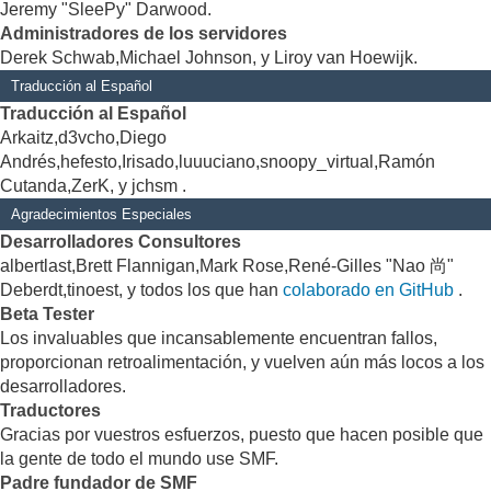
Jeremy "SleePy" Darwood.
Administradores de los servidores
Derek Schwab,Michael Johnson, y Liroy van Hoewijk.
Traducción al Español
Traducción al Español
Arkaitz,d3vcho,Diego
Andrés,hefesto,Irisado,luuuciano,snoopy_virtual,Ramón
Cutanda,ZerK, y jchsm .
Agradecimientos Especiales
Desarrolladores Consultores
albertlast,Brett Flannigan,Mark Rose,René-Gilles "Nao 尚"
Deberdt,tinoest, y todos los que han
colaborado en GitHub
.
Beta Tester
Los invaluables que incansablemente encuentran fallos,
proporcionan retroalimentación, y vuelven aún más locos a los
desarrolladores.
Traductores
Gracias por vuestros esfuerzos, puesto que hacen posible que
la gente de todo el mundo use SMF.
Padre fundador de SMF