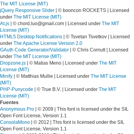
The MIT License (MIT)
jQuery Responsive Slider
| © booncon ROCKETS | Licensed
under
The MIT License (MIT)
At.js
| ©
chord.luo@gmail.com
| Licensed under
The MIT
License (MIT)
HTML5 Desktop Notifications
| © Tsvetan Tsvetkov | Licensed
under
The Apache License Version 2.0
GAuth Code Generator/Validator
| © Chris Cornutt | Licensed
under
The MIT License (MIT)
Dropzone.js
| © Matias Meno | Licensed under
The MIT
License (MIT)
Minify
| © Matthias Mullie | Licensed under
The MIT License
(MIT)
PHP-Punycode
| © True B.V. | Licensed under
The MIT
License (MIT)
Fuentes
Anonymous Pro
| © 2009 | This font is licensed under the SIL
Open Font License, Version 1.1
ConsolaMono
| © 2012 | This font is licensed under the SIL
Open Font License, Version 1.1