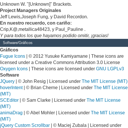
Unknown W. "[Unknown]" Brackets.
Project Managers Originales
Jeff Lewis,Joseph Fung, y David Recordon.
En nuestro recuerdo, con cariño:
Crip,K@,metallica48423, y Paul_Pauline .
Y para todos los que hayamos podido omitir, ¡gracias!
Software/Gráficos
Gráficos
Fugue Icons
| © 2012 Yusuke Kamiyamane | These icons are
licensed under a Creative Commons Attribution 3.0 License
Oxygen Icons
| These icons are licensed under
GNU LGPLv3
Software
JQuery
| © John Resig | Licensed under
The MIT License (MIT)
hoverIntent
| © Brian Cherne | Licensed under
The MIT License
(MIT)
SCEditor
| © Sam Clarke | Licensed under
The MIT License
(MIT)
animaDrag
| © Abel Mohler | Licensed under
The MIT License
(MIT)
jQuery Custom Scrollbar
| © Maciej Zubala | Licensed under