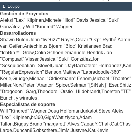
El Equipo
Gestión de Proyectos
Aleksi "Lex" Kilpinen,Michele "Illori" Davis,Jessica "Suki"
González, y Will "Kindred" Wagner .
Desarrolladores
Shawn Bulen,John "live627" Rayes,Oscar "Ozp" Rydhé,Aaron
van Geffen,Antechinus,Bjoern "Bloc" Kristiansen,Brad
"IchBin™" Grow,Colin Schoen,emanuele,Hendrik Jan
"Compuart" Visser,Jessica "Suki" González,Jon
"Sesquipedalian" Stovell,Juan "JayBachatero" Hernandez,Karl
"RegularExpression" Benson,Matthew "Labradoodle-360"
Kerle,Grudge,Michael "Oldiesmann" Eshom,Michael "Thantos"
Miller,Norv,Peter "Arantor" Spicer,Selman "[SiNaN]" Eser,Shitiz
"Dragooon" Garg,Theodore "Orstio" Hildebrandt,Thorsten "TE"
Eurich, y winrules .
Especialistas de soporte
Will "Kindred" Wagner,Doug Heffernan,lurkalot,Steve,Aleksi
"Lex" Kilpinen,br360,GigaWatt,ziycon,Adam
Tallon,Bigguy,Bruno "margarett" Alves,CapadY,ChalkCat,Chas
Large,Duncan85,gbsothere,JimM,Justyne,Kat,Kevin