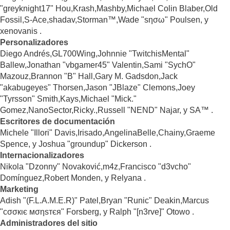
"greyknight17" Hou,Krash,Mashby,Michael Colin Blaber,Old
Fossil,S-Ace,shadav,Storman™,Wade "sησω" Poulsen, y
xenovanis .
Personalizadores
Diego Andrés,GL700Wing,Johnnie "TwitchisMental"
Ballew,Jonathan "vbgamer45" Valentin,Sami "SychO"
Mazouz,Brannon "B" Hall,Gary M. Gadsdon,Jack
"akabugeyes" Thorsen,Jason "JBlaze" Clemons,Joey
"Tyrsson" Smith,Kays,Michael "Mick."
Gomez,NanoSector,Ricky.,Russell "NEND" Najar, y SA™ .
Escritores de documentación
Michele "Illori" Davis,Irisado,AngelinaBelle,Chainy,Graeme
Spence, y Joshua "groundup" Dickerson .
Internacionalizadores
Nikola "Dzonny" Novaković,m4z,Francisco "d3vcho"
Domínguez,Robert Monden, y Relyana .
Marketing
Adish "(F.L.A.M.E.R)" Patel,Bryan "Runic" Deakin,Marcus
"cσσкιє мσηѕтєя" Forsberg, y Ralph "[n3rve]" Otowo .
Administradores del sitio