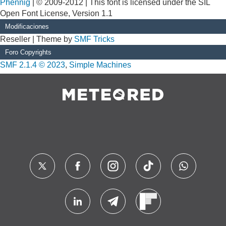
Phennig
| © 2009-2012 | This font is licensed under the SIL
Open Font License, Version 1.1
Modificaciones
Reseller | Theme by
SMF Tricks
Foro Copyrights
SMF 2.1.4 © 2023
,
Simple Machines