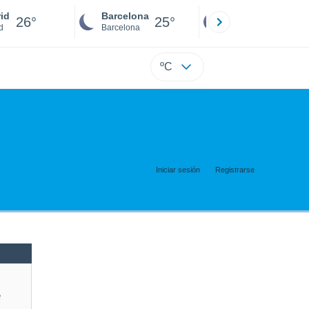
id
Barcelona
Sevilla
26°
25°
25°
d
Barcelona
Sevilla
ºC
Iniciar sesión
Registrarse
e