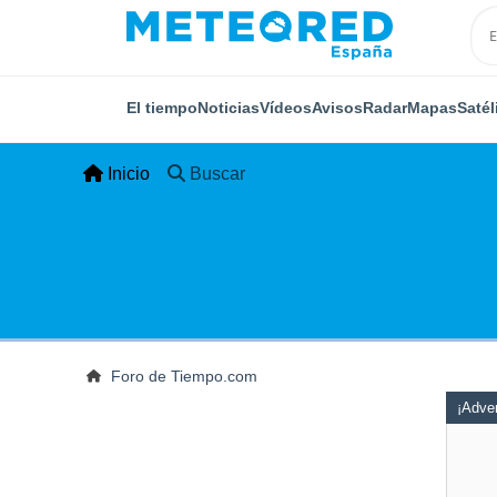
El tiempo
Noticias
Vídeos
Avisos
Radar
Mapas
Satél
Inicio
Buscar
Foro de Tiempo.com
¡Adver