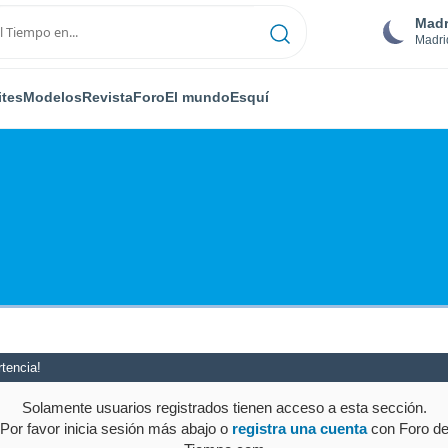
Madr
Madri
ites
Modelos
Revista
Foro
El mundo
Esquí
tencia!
Solamente usuarios registrados tienen acceso a esta sección.
Por favor inicia sesión más abajo o
registra una cuenta
con Foro d