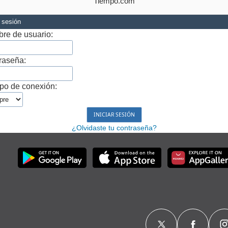
Tiempo.com
r sesión
re de usuario:
raseña:
po de conexión:
¿Olvidaste tu contraseña?