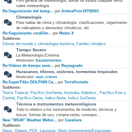
Foro general de meteorología, donde se tratará cualquier tema
sobre meteorología.
Re:Seguimiento del tiemp...
por
AritmePrim19792003
Climatología
Para hablar de clima y climatología: clasificaciones, seguimiento
de indicadores y elementos climáticos, etc
Re:Seguimiento cordiller...
por
Meteo X
Subforos
Climas del mundo y climatología histórica
Cambio climático
Tiempo Severo
La Meteorología Extrema
Moderador:
Kazatormentas
Re:Vídeos de tiempo seve...
por
Reysagrado
Huracanes, tifones, ciclones, tormentas tropicales
Moderador:
rayo_cruces
Re:SuperTifón DOLPHIN Ca...
por
Torrelloviedo
Subforos
Teoría Tropical
Pacífico SurOeste
Australia
Atlántico
Pacífico Este y
Central
Pacífico Oeste
Índico Norte
Índico SurOeste
Técnica e instrumentos meteorológicos
Todo lo relativo a los instrumentos de medición, técnicas y
trucos, formas de uso, compra-venta, consejos...
New "WS40" Weather Websi...
por
Cavaliere
Subforos
Davis
Oregon
PCE
Lacrosse
Otros Instrumentos/Estaciones