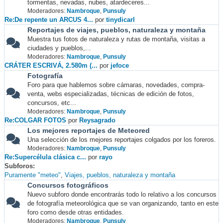
tormentas, nevadas, nubes, atardeceres...
Moderadores:
Nambroque
,
Punsuly
Re:De repente un ARCUS 4...
por
tinydicarl
Reportajes de viajes, pueblos, naturaleza y montaña
Muestra tus fotos de naturaleza y rutas de montaña, visitas a
ciudades y pueblos,...
Moderadores:
Nambroque
,
Punsuly
CRÁTER ESCRIVÁ, 2.580m (...
por
jefoce
Fotografía
Foro para que hablemos sobre cámaras, novedades, compra-
venta, webs especializadas, técnicas de edición de fotos,
concursos, etc...
Moderadores:
Nambroque
,
Punsuly
Re:COLGAR FOTOS
por
Reysagrado
Los mejores reportajes de Meteored
Una selección de los mejores reportajes colgados por los foreros.
Moderadores:
Nambroque
,
Punsuly
Re:Supercélula clásica c...
por
rayo
Subforos
Puramente "meteo"
Viajes, pueblos, naturaleza y montaña
Concursos fotográficos
Nuevo subforo donde encontrarás todo lo relativo a los concursos
de fotografía meteorológica que se van organizando, tanto en este
foro como desde otras entidades.
Moderadores:
Nambroque
,
Punsuly