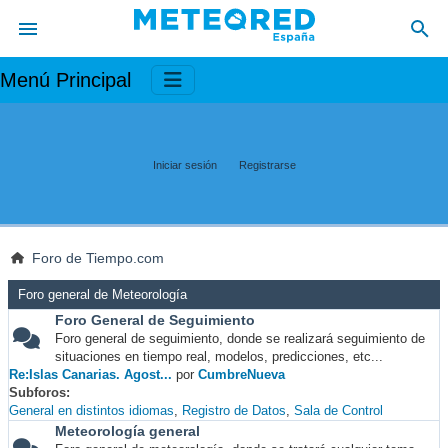
Menú Principal
Iniciar sesión
Registrarse
Foro de Tiempo.com
Foro general de Meteorología
Foro General de Seguimiento
Foro general de seguimiento, donde se realizará seguimiento de
situaciones en tiempo real, modelos, predicciones, etc...
Re:Islas Canarias. Agost...
por
CumbreNueva
Subforos
General en distintos idiomas
Registro de Datos
Sala de Control
Meteorología general