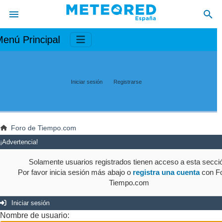
enú Principal
Iniciar sesión
Registrarse
Foro de Tiempo.com
¡Advertencia!
Solamente usuarios registrados tienen acceso a esta secci
Por favor inicia sesión más abajo o
registra una cuenta
con Fo
Tiempo.com
Iniciar sesión
Nombre de usuario: