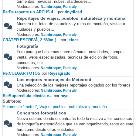
tormentas, nevadas, nubes, atardeceres...
Moderadores:
Nambroque
,
Punsuly
Re:De repente un ARCUS 4...
por
tinydicarl
Reportajes de viajes, pueblos, naturaleza y montaña
Muestra tus fotos de naturaleza y rutas de montaña, visitas a
ciudades y pueblos,...
Moderadores:
Nambroque
,
Punsuly
CRÁTER ESCRIVÁ, 2.580m (...
por
jefoce
Fotografía
Foro para que hablemos sobre cámaras, novedades, compra-
venta, webs especializadas, técnicas de edición de fotos,
concursos, etc...
Moderadores:
Nambroque
,
Punsuly
Re:COLGAR FOTOS
por
Reysagrado
Los mejores reportajes de Meteored
Una selección de los mejores reportajes colgados por los foreros.
Moderadores:
Nambroque
,
Punsuly
Re:Supercélula clásica c...
por
rayo
Subforos
Puramente "meteo"
Viajes, pueblos, naturaleza y montaña
Concursos fotográficos
Nuevo subforo donde encontrarás todo lo relativo a los concursos
de fotografía meteorológica que se van organizando, tanto en este
foro como desde otras entidades.
Moderadores:
Nambroque
,
Punsuly