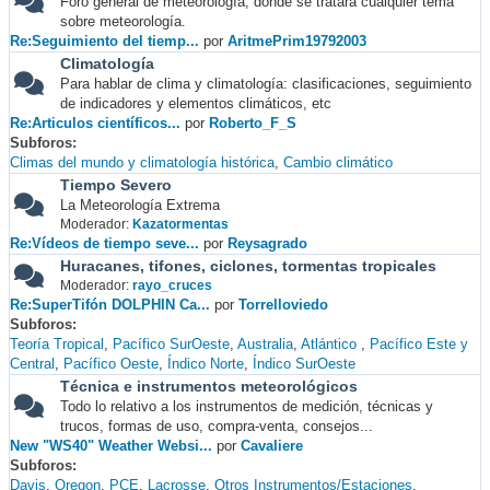
Foro general de meteorología, donde se tratará cualquier tema
sobre meteorología.
Re:Seguimiento del tiemp...
por
AritmePrim19792003
Climatología
Para hablar de clima y climatología: clasificaciones, seguimiento
de indicadores y elementos climáticos, etc
Re:Articulos científicos...
por
Roberto_F_S
Subforos
Climas del mundo y climatología histórica
Cambio climático
Tiempo Severo
La Meteorología Extrema
Moderador:
Kazatormentas
Re:Vídeos de tiempo seve...
por
Reysagrado
Huracanes, tifones, ciclones, tormentas tropicales
Moderador:
rayo_cruces
Re:SuperTifón DOLPHIN Ca...
por
Torrelloviedo
Subforos
Teoría Tropical
Pacífico SurOeste
Australia
Atlántico
Pacífico Este y
Central
Pacífico Oeste
Índico Norte
Índico SurOeste
Técnica e instrumentos meteorológicos
Todo lo relativo a los instrumentos de medición, técnicas y
trucos, formas de uso, compra-venta, consejos...
New "WS40" Weather Websi...
por
Cavaliere
Subforos
Davis
Oregon
PCE
Lacrosse
Otros Instrumentos/Estaciones