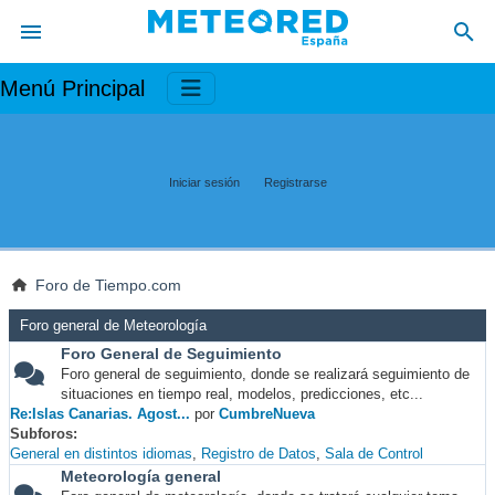
Menú Principal
Iniciar sesión
Registrarse
Foro de Tiempo.com
Foro general de Meteorología
Foro General de Seguimiento
Foro general de seguimiento, donde se realizará seguimiento de
situaciones en tiempo real, modelos, predicciones, etc...
Re:Islas Canarias. Agost...
por
CumbreNueva
Subforos
General en distintos idiomas
Registro de Datos
Sala de Control
Meteorología general