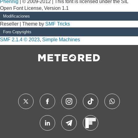
Phennig
| © 2009-2012 | This font is licensed under the SIL
Open Font License, Version 1.1
Modificaciones
Reseller | Theme by
SMF Tricks
Foro Copyrights
SMF 2.1.4 © 2023
,
Simple Machines