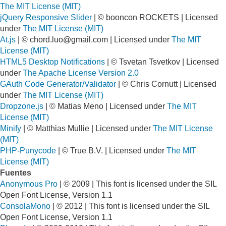
The MIT License (MIT)
jQuery Responsive Slider
| © booncon ROCKETS | Licensed
under
The MIT License (MIT)
At.js
| ©
chord.luo@gmail.com
| Licensed under
The MIT
License (MIT)
HTML5 Desktop Notifications
| © Tsvetan Tsvetkov | Licensed
under
The Apache License Version 2.0
GAuth Code Generator/Validator
| © Chris Cornutt | Licensed
under
The MIT License (MIT)
Dropzone.js
| © Matias Meno | Licensed under
The MIT
License (MIT)
Minify
| © Matthias Mullie | Licensed under
The MIT License
(MIT)
PHP-Punycode
| © True B.V. | Licensed under
The MIT
License (MIT)
Fuentes
Anonymous Pro
| © 2009 | This font is licensed under the SIL
Open Font License, Version 1.1
ConsolaMono
| © 2012 | This font is licensed under the SIL
Open Font License, Version 1.1