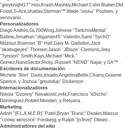
"greyknight17" Hou,Krash,Mashby,Michael Colin Blaber,Old
Fossil,S-Ace,shadav,Storman™,Wade "sησω" Poulsen, y
xenovanis .
Personalizadores
Diego Andrés,GL700Wing,Johnnie "TwitchisMental"
Ballew,Jonathan "vbgamer45" Valentin,Sami "SychO"
Mazouz,Brannon "B" Hall,Gary M. Gadsdon,Jack
"akabugeyes" Thorsen,Jason "JBlaze" Clemons,Joey
"Tyrsson" Smith,Kays,Michael "Mick."
Gomez,NanoSector,Ricky.,Russell "NEND" Najar, y SA™ .
Escritores de documentación
Michele "Illori" Davis,Irisado,AngelinaBelle,Chainy,Graeme
Spence, y Joshua "groundup" Dickerson .
Internacionalizadores
Nikola "Dzonny" Novaković,m4z,Francisco "d3vcho"
Domínguez,Robert Monden, y Relyana .
Marketing
Adish "(F.L.A.M.E.R)" Patel,Bryan "Runic" Deakin,Marcus
"cσσкιє мσηѕтєя" Forsberg, y Ralph "[n3rve]" Otowo .
Administradores del sitio