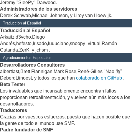
Jeremy "SleePy" Darwood.
Administradores de los servidores
Derek Schwab,Michael Johnson, y Liroy van Hoewijk.
Traducción al Español
Traducción al Español
Arkaitz,d3vcho,Diego
Andrés,hefesto,Irisado,luuuciano,snoopy_virtual,Ramón
Cutanda,ZerK, y jchsm .
Agradecimientos Especiales
Desarrolladores Consultores
albertlast,Brett Flannigan,Mark Rose,René-Gilles "Nao 尚"
Deberdt,tinoest, y todos los que han
colaborado en GitHub
.
Beta Tester
Los invaluables que incansablemente encuentran fallos,
proporcionan retroalimentación, y vuelven aún más locos a los
desarrolladores.
Traductores
Gracias por vuestros esfuerzos, puesto que hacen posible que
la gente de todo el mundo use SMF.
Padre fundador de SMF