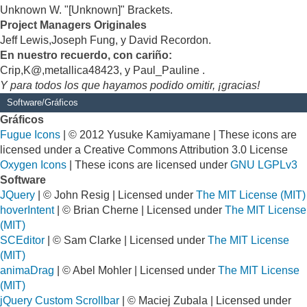
Unknown W. "[Unknown]" Brackets.
Project Managers Originales
Jeff Lewis,Joseph Fung, y David Recordon.
En nuestro recuerdo, con cariño:
Crip,K@,metallica48423, y Paul_Pauline .
Y para todos los que hayamos podido omitir, ¡gracias!
Software/Gráficos
Gráficos
Fugue Icons
| © 2012 Yusuke Kamiyamane | These icons are
licensed under a Creative Commons Attribution 3.0 License
Oxygen Icons
| These icons are licensed under
GNU LGPLv3
Software
JQuery
| © John Resig | Licensed under
The MIT License (MIT)
hoverIntent
| © Brian Cherne | Licensed under
The MIT License
(MIT)
SCEditor
| © Sam Clarke | Licensed under
The MIT License
(MIT)
animaDrag
| © Abel Mohler | Licensed under
The MIT License
(MIT)
jQuery Custom Scrollbar
| © Maciej Zubala | Licensed under