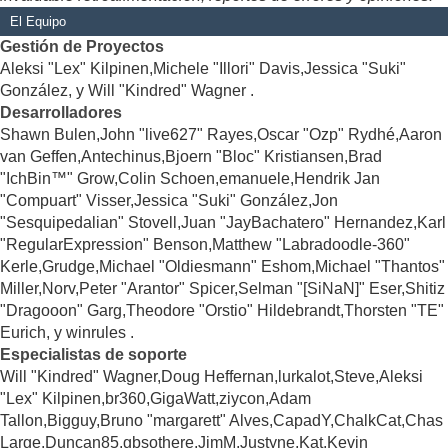
El Equipo
Gestión de Proyectos
Aleksi "Lex" Kilpinen,Michele "Illori" Davis,Jessica "Suki"
González, y Will "Kindred" Wagner .
Desarrolladores
Shawn Bulen,John "live627" Rayes,Oscar "Ozp" Rydhé,Aaron
van Geffen,Antechinus,Bjoern "Bloc" Kristiansen,Brad
"IchBin™" Grow,Colin Schoen,emanuele,Hendrik Jan
"Compuart" Visser,Jessica "Suki" González,Jon
"Sesquipedalian" Stovell,Juan "JayBachatero" Hernandez,Karl
"RegularExpression" Benson,Matthew "Labradoodle-360"
Kerle,Grudge,Michael "Oldiesmann" Eshom,Michael "Thantos"
Miller,Norv,Peter "Arantor" Spicer,Selman "[SiNaN]" Eser,Shitiz
"Dragooon" Garg,Theodore "Orstio" Hildebrandt,Thorsten "TE"
Eurich, y winrules .
Especialistas de soporte
Will "Kindred" Wagner,Doug Heffernan,lurkalot,Steve,Aleksi
"Lex" Kilpinen,br360,GigaWatt,ziycon,Adam
Tallon,Bigguy,Bruno "margarett" Alves,CapadY,ChalkCat,Chas
Large,Duncan85,gbsothere,JimM,Justyne,Kat,Kevin