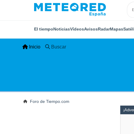
El tiempo
Noticias
Vídeos
Avisos
Radar
Mapas
Satél
Inicio
Buscar
Foro de Tiempo.com
¡Adver