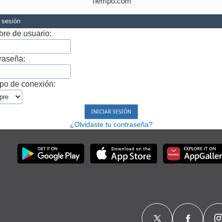
Tiempo.com
r sesión
re de usuario:
raseña:
po de conexión:
¿Olvidaste tu contraseña?