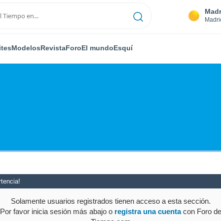
Madr
Madri
ites
Modelos
Revista
Foro
El mundo
Esquí
tencia!
Solamente usuarios registrados tienen acceso a esta sección.
Por favor inicia sesión más abajo o
registra una cuenta
con Foro d