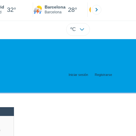
id
Barcelona
Sevilla
32°
28°
32°
d
Barcelona
Sevilla
ºC
Iniciar sesión
Registrarse
e