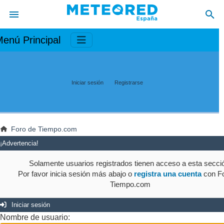
enú Principal
Iniciar sesión
Registrarse
Foro de Tiempo.com
¡Advertencia!
Solamente usuarios registrados tienen acceso a esta secci
Por favor inicia sesión más abajo o
registra una cuenta
con Fo
Tiempo.com
Iniciar sesión
Nombre de usuario: