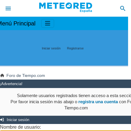
enú Principal
Iniciar sesión
Registrarse
Foro de Tiempo.com
¡Advertencia!
Solamente usuarios registrados tienen acceso a esta secci
Por favor inicia sesión más abajo o
registra una cuenta
con Fo
Tiempo.com
Iniciar sesión
Nombre de usuario: